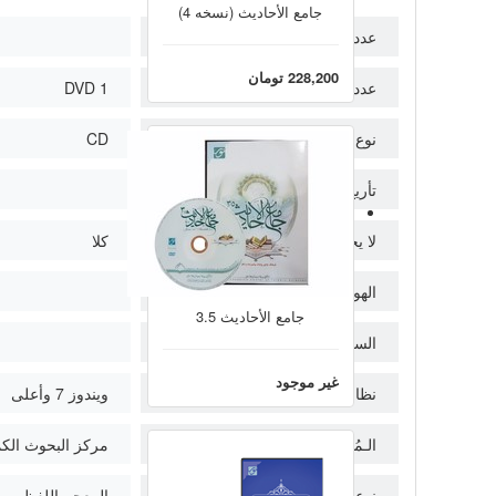
جامع الأحادیث (نسخه 4)
عدد الكتب
228,200 تومان
عدد اللوحات
1 DVD
نوع اللوح
CD
تأريخ الإنتاج
لا يحتوي على إصدار شبكي
كلا
الهوية
جامع الأحاديث 3.5
السعة المطلوبة
غير موجود
نظام التشغیل
ويندوز 7 وأعلی
الـمُنتج
مركز البحوث الكمب
نوع البرنامج
المعجم اللفظي