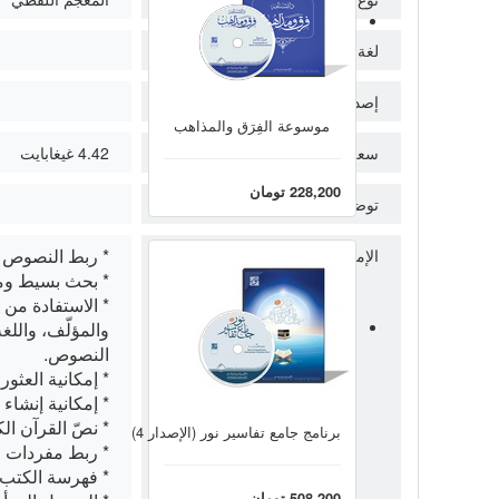
لغة واجهة المستخدم
إصدار البرنامج
موسوعة الفِرَق والمذاهب
سعة البرنامج
4.42 غيغابايت
228,200 تومان
توضيحات الإصدار
* ربط النصوص ب
الإمكانيات
* بحث بسيط ومت
* الاستفادة من م
والمؤلّف، واللغ
النصوص.
* إمكانية العثو
* إمكانية إنشا
* نصّ القرآن ال
برنامج جامع تفاسير نور (الإصدار 4)
* ربط مفردات ال
* فهرسة الكتب (
508,200 تومان