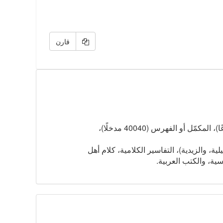
قارن
* تحليل وتصنيف محتوى 111 عنوان كتاب بناءً على المخطّط الشجري لعلم الكلام الإسلامي، يتضمّن: الشجرة (7602 فرعًا)، المكمّل أو الفهرس (40040 مدخلًا)،
ة، والزيدية)، التفاسير الكلامية، كلام أهل
رسية، والكتب العربية.