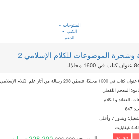
المنتوجات
الكتب
الدعم
 وشجرة الموضوعات للكلام الإسلامي 2
امج
:
المعجم اللفظي
ات
:
العقائد و الكلام
ب
:
847
شغیل
:
ويندوز 7 وأعلی
4. غيغابايت
سعر المنتوج:
228,200
تومان
30 %
326,000
ض