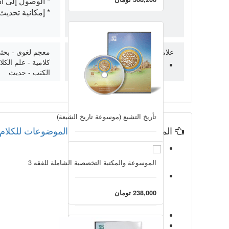
* الوصول إلى أداة «باحث‌نگار» (hohesh-Negar
* إمكانية تحديث
علامات
معجم لغوي - بحثي 
كلامية - علم الكل
الكتب - حديث
تأريخ التشيع (موسوعة تاريخ الشيعة)
المستخدمون
مكتبة وشجرة الموضوعات للكلام ا
193,200 تومان
الموسوعة والمكتبة التخصصية الشاملة للفقه 3
نور الحكمة 3
238,000 تومان
1
193,200 تومان
2