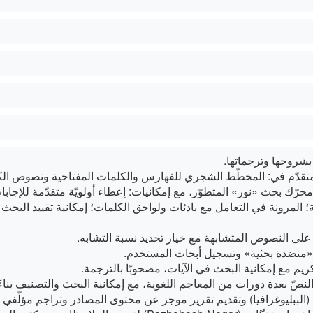
شروحها وترجماتها.
قدّم في: المخطّط الشجري للفهارس والكلمات المفتاحية ونصوص ال
حرّك بحث «نور» المتطوّر، مع إمكانيات: إعطاء أولويّة متقدّمة للإجابات؛
ة؛ المرونة في التعامل مع بادئات ولواحق الكلمات؛ إمكانية تقييد البحث 
ر على النصوص المتشابهة مع خيار تحديد نسبة التشابه.
ء «منضدة بحثية» وتسجيل أبحاث المستخدم.
كريم مع إمكانية البحث في الآيات، مصحوبًا بالترجمة.
نصّ بعدة دورات من المعاجم اللغوية، مع إمكانية البحث والتصنيف بناءً
الببليوغرافيا) وتقديم تقرير موجز عن محتوى المصادر وتراجم مؤلّفي 