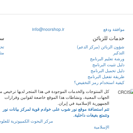
موافقة ودفع
info@noorshop.ir
خدمات للزبائن
سا
شؤون الزبائن (مركز الدعم)
تحم
التذكير
متا
ورشة تعليم البرنامج
دليل تثبيت البرنامج
دليل تحميل البرنامج
طريقة تفعيل البرنامج
كيفية استخدام رمز التخفيض؟
كل المنتوجات والخدمات الموجودة في هذا المتجر لديها ترخيص م
الجهات المعنية، ونشاطات هذا الموقع خاضعة لقوانين وقرارات
الجمهورية الإسلامية في إيران.
تتم استضافة موقع نور شوب على خوادم قوية لمركز بيانات نور
وتتمتع بغيغات داخلية.
كل حقوق هذا الموقع محفوظة لـ
مرکز البحوث الكمبيوترية للعلوم
الإسلامية
.