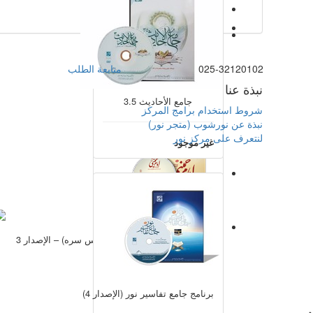
3
درایه النور 3
025-32120102
متابعة الطلب
نبذة عنا
228,200 تومان
جامع الأحاديث 3.5
شروط استخدام برامج المركز
نبذة عن نورشوب (متجر نور)
لنتعرف على مركز نور
غير موجود
مجموعة آثار الإمام الخميني (قدس سره) – الإصدار 3
193,200 تومان
برنامج جامع تفاسير نور (الإصدار 4)