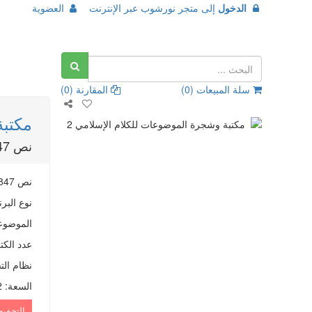
الدخول
إلى
متجر نورشوب عبر الإنترنت
العضوية
سلة المبيعات (
0
)
المقارنة (
0
)
مكتبة
نص 847 عنوان كتاب في 1600 مجلدًا،
نص 847 عنوان كتاب في 1600 مجلدًا، تتضمّن 298 رسالة من آثار علم الكلام الإسلامي
نوع البرن
الموضوع
عدد الكت
نظام الت
السعة
:
42
التخفي