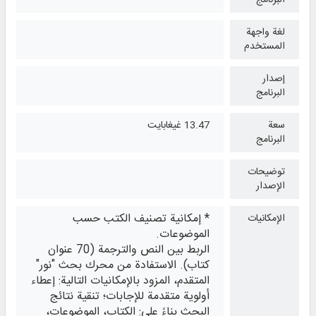
البرنامج
لغة واجهة
المستخدم
إصدار
البرنامج
سعة
13.47 غيغابايت
البرنامج
توضيحات
الإصدار
* إمكانية تصنيف الكتب حسب
الإمكانيات
الموضوعات.
الربط بين النص والترجمة (70 عنوان
كتاب). الاستفادة من محرك بحث "نور"
المتقدم، المزود بالإمكانيات التالية: إعطاء
أولوية متقدمة للإجابات؛ تنقية نتائج
البحث بناءً على: الكتاب، الموضوعات،