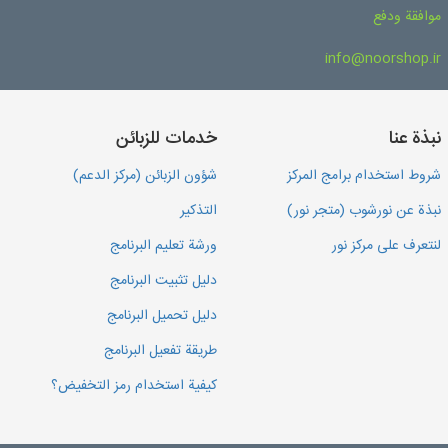
موافقة ودفع
info@noorshop.ir
نبذة عنا
خدمات للزبائن
شروط استخدام برامج المركز
شؤون الزبائن (مركز الدعم)
نبذة عن نورشوب (متجر نور)
التذكير
لنتعرف على مركز نور
ورشة تعليم البرنامج
دليل تثبيت البرنامج
دليل تحميل البرنامج
طريقة تفعيل البرنامج
كيفية استخدام رمز التخفيض؟