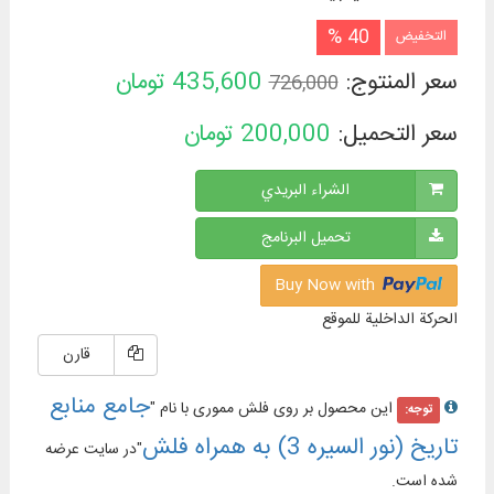
40 %
التخفيض
سعر المنتوج:
435,600
تومان
726,000
سعر التحميل:
200,000
تومان
الشراء البريدي
تحميل البرنامج
Buy Now with
الحركة الداخلية للموقع
قارن
جامع منابع
این محصول بر روی فلش مموری با نام "
توجه:
تاریخ (نور السیره 3) به همراه فلش
"در سایت عرضه
شده است.