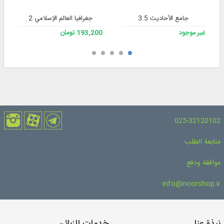
جامع الأحاديث 3.5
جغرافیا العالم الإسلامي 2
غير موجود
193,200 تومان
025-32120102
متابعة الطلب
موافقة ودفع
info@noorshop.ir