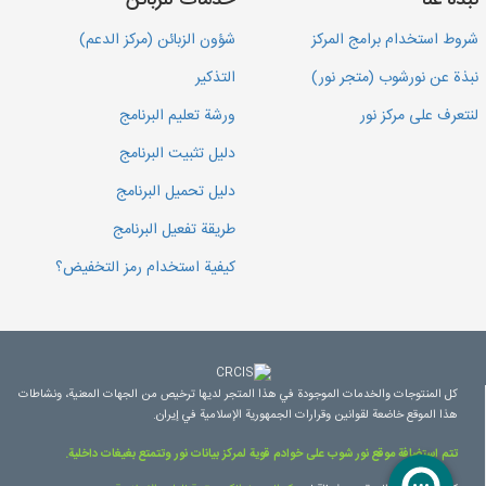
نبذة عنا
خدمات للزبائن
شروط استخدام برامج المركز
شؤون الزبائن (مركز الدعم)
نبذة عن نورشوب (متجر نور)
التذكير
لنتعرف على مركز نور
ورشة تعليم البرنامج
دليل تثبيت البرنامج
دليل تحميل البرنامج
طريقة تفعيل البرنامج
كيفية استخدام رمز التخفيض؟
كل المنتوجات والخدمات الموجودة في هذا المتجر لديها ترخيص من الجهات المعنية، ونشاطات
هذا الموقع خاضعة لقوانين وقرارات الجمهورية الإسلامية في إيران.
تتم استضافة موقع نور شوب على خوادم قوية لمركز بيانات نور وتتمتع بغيغات داخلية.