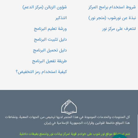
شروط استخدام برامج المركز
شؤون الزبائن (مركز الدعم)
نبذة عن نورشوب (متجر نور)
التذكير
لنتعرف على مركز نور
ورشة تعليم البرنامج
دليل تثبيت البرنامج
دليل تحميل البرنامج
طريقة تفعيل البرنامج
كيفية استخدام رمز التخفيض؟
كل المنتوجات والخدمات الموجودة في هذا المتجر لديها ترخيص من الجهات المعنية، ونشاطات
هذا الموقع خاضعة لقوانين وقرارات الجمهورية الإسلامية في إيران.
تتم استضافة موقع نور شوب على خوادم قوية لمركز بيانات نور وتتمتع بغيغات داخلية.