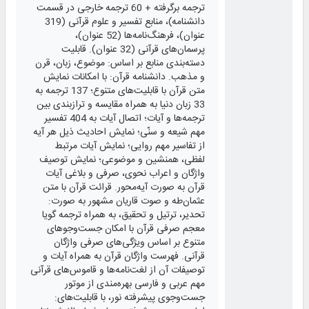
ترجمه برگرفته + 60 ترجمه خارجی در قسمت
دانشنامه)، منابع تفسیر و علوم قرآنی (319
عنوان)، فرهنگ‌نامه‌ها (52 عنوان)،
پرسمان‌های قرآنی (32 عنوان). قابلیت
دسته‌بندی منابع بر اساس: موضوع، زبان، قرن
و مذهب. دانشنامه قرآن: با امکانات نمایش
متن قرآن با قابلیت‌های متنوع؛ 137 ترجمه به
33 زبان دنیا به همراه مقایسه و ترازبندی بین
ترجمه‌ها و آیات؛ اتصال آیات به 404 تفسیر
مهم شیعه و سنّی؛ نمایش احادیث ذیل هر آیه
از تفاسیر مهم روایی؛ نمایش آیات مرتبط
لفظی، همنشین و موضوعی؛ نمایش توصیف
واژگان و اعراب نحوی، صرفی و بلاغی آیات
قرآن به صورت آیه‌محور. قرائت قرآن با متن
عثمان‌طه و صوت قاریان مشهور به صورت:
تحدیر، ترتیل و تحقیق، به همراه ترجمه گویا
معجم صرفی قرآن با امکان جست‌وجوهای
متنوع بر اساس ویژگی‌های صرفی واژگان
قرآنی. فهرست واژگان قرآن به همراه آیات و
توصیفات آن از لغت‌نامه‌ها و قاموس‌های قرآنی
مهم عربی و فارسی بهره‌مندی از موتور
جست‌وجوی پیشرفته نور، با قابلیت‌های: