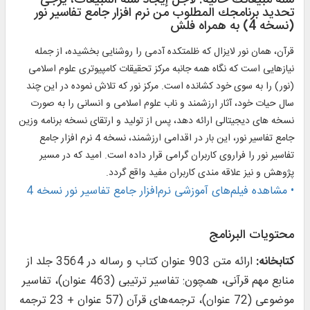
سلة مبيعاتك خالية. لأجل إيجاد سلة المبيعات، يرجی
تحديد برنامجك المطلوب من نرم افزار جامع تفاسیر نور
(نسخه 4) به همراه فلش
قرآن، همان نور لایزال که ظلمتکده آدمی را روشنایی بخشیده، از جمله
نیازهایی است که نگاه همه جانبه مرکز تحقیقات کامپیوتری علوم اسلامی
(نور) را به سوی خود کشانده است. مرکز نور که تلاش نموده در این چند
سال حیات خود، آثار ارزشمند و ناب علوم اسلامی و انسانی را به صورت
نسخه های دیجیتالی ارائه دهد، پس از تولید و ارتقای نسخه برنامه وزین
جامع تفاسیر نور، این بار در اقدامی ارزشمند، نسخه 4 نرم افزار جامع
تفاسیر نور را فراروی کاربران گرامی قرار داده است. امید که در مسیر
پژوهش و نیز علاقه مندی کاربران مفید واقع گردد.
• مشاهده فیلم‌های آموزشی نرم‌افزار جامع تفاسیر نور نسخه 4
محتويات البرنامج
کتابخانه:
ارائه متن 903 عنوان کتاب و رساله در 3564 جلد از
منابع مهم قرآنی، همچون: تفاسیر ترتیبی (463 عنوان)، تفاسیر
موضوعی (72 عنوان)، ترجمه‌های قرآن (57 عنوان + 23 ترجمه