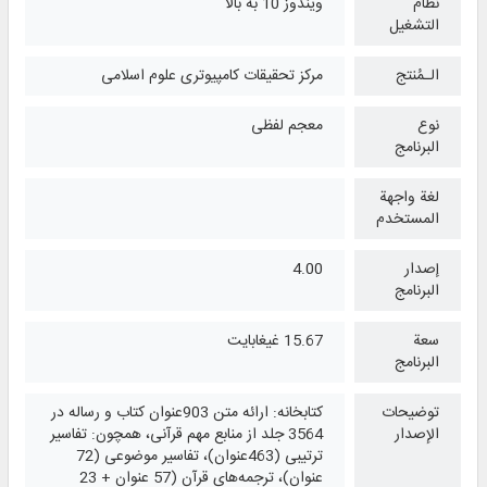
نظام
ویندوز 10 به بالا
التشغیل
الـمُنتج
مرکز تحقیقات کامپیوتری علوم اسلامی
نوع
معجم لفظی
البرنامج
لغة واجهة
المستخدم
إصدار
4.00
البرنامج
سعة
15.67 غيغابايت
البرنامج
توضيحات
کتابخانه: ارائه متن 903عنوان کتاب و رساله در
الإصدار
3564 جلد از منابع مهم قرآنی، همچون: تفاسیر
ترتیبی (463عنوان)، تفاسیر موضوعی (72
عنوان)، ترجمه‌های قرآن (57 عنوان + 23