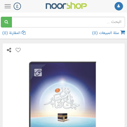
سلة المبيعات (
0
)
المقارنة (
0
)