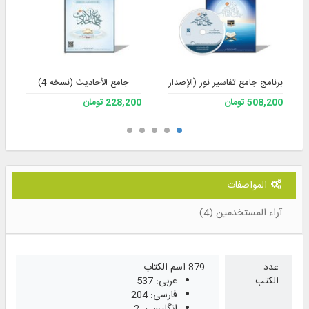
برنامج جامع تفاسير نور (الإصدار 4)
جامع الأحادیث (نسخه 4)
508,200 تومان
228,200 تومان
المواصفات
آراء المستخدمين (4)
عدد
879 اسم الكتاب
الكتب
عربی: 537
فارسی: 204