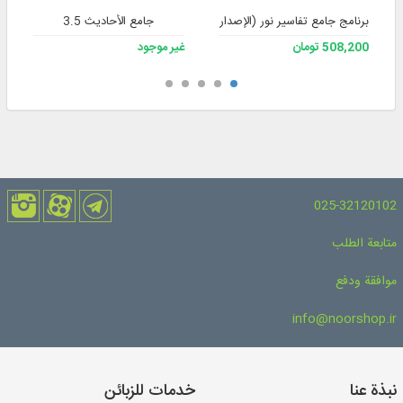
برنامج جامع تفاسير نور (الإصدار 4)
جامع الأحاديث 3.5
508,200 تومان
غير موجود
025-32120102
متابعة الطلب
موافقة ودفع
info@noorshop.ir
نبذة عنا
خدمات للزبائن