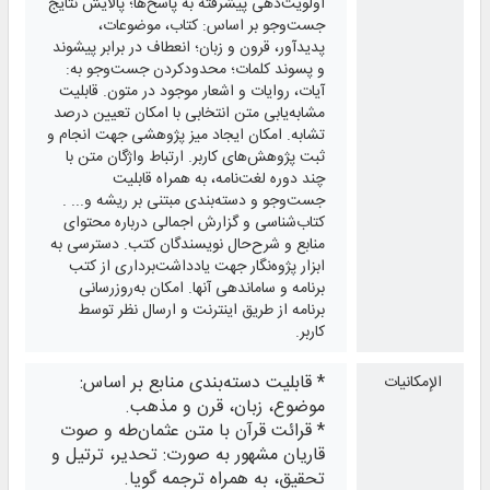
اولویت‌دهی پیشرفته به پاسخ‌ها؛ پالایش نتایج
جست‌وجو بر اساس: کتاب، موضوعات،
پدیدآور، قرون و زبان؛ انعطاف در برابر پیشوند
و پسوند کلمات؛ محدودکردن جست‌وجو به:
آیات، روایات و اشعار موجود در متون. قابلیت
مشابه‌‎یابی متن انتخابی با امکان تعیین درصد
تشابه. امکان ایجاد میز پژوهشی جهت انجام و
ثبت پژوهش‌های کاربر. ارتباط واژگان متن با
چند دوره لغت‌نامه، به همراه قابلیت
جست‌وجو و دسته‌بندی مبتنی بر ریشه و... .
کتاب‌شناسی و گزارش اجمالی درباره محتوای
منابع و شرح‌حال نویسندگان کتب. دسترسی به
ابزار پژوه‌نگار جهت یادداشت‌برداری از کتب
برنامه و ساماندهی آنها. امکان به‌روزرسانی
برنامه از طریق اینترنت و ارسال نظر توسط
کاربر.
* قابلیت دسته‌بندی منابع بر اساس:
الإمكانيات
موضوع، زبان، قرن و مذهب.
* قرائت قرآن با متن عثمان‌طه و صوت
قاریان مشهور به صورت: تحدیر، ترتیل و
تحقیق، به همراه ترجمه گویا.