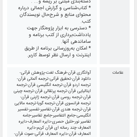
دسته‌بندی مبتنی بر ریشه و... .
* کتاب‌شناسی و گزارش اجمالی درباره
محتوای منابع و شرح‌حال نویسندگان
کتب.
* دسترسی به ابزار پژوه‌نگار جهت
یادداشت‌برداری از کتب برنامه و
ساماندهی آنها.
* امکان به‌روزرسانی برنامه از طریق
اینترنت و ارسال نظر توسط کاربر.
علامات
آوانگاری قرآن-فرهنگ لغت-پژوهش قرآنی-
دانلود قرآن-تحقیق قرآنی-ترجمه آلمانی قرآن-
ترجمه اردو قرآن-ترجمه انگلیسی قرآن-ترجمه
ایتالیایی قرآن-ترجمه پرتقالی قرآن-ترجمه چینی
قرآن-ترجمه روسی قرآن-ترجمه ژاپنی قرآن-
ترجمه فرانسوی قرآن-ترجمه گویا-ترجمه مالایی
قرآن-ترجمه هندی قرآن-تفاسیر-تفسیر-تفسیر
انگلیسی-جامع التفاسیر-جامع تفاسیر-جامه
تفاسیر نور-خلیل حصری-دایره المعارف-دایره
المعارف چند رسانه ‏اى قرآن کریم-دایره
المعارف قرآن-دایره المعارف قرآنی-صوت قرآن-