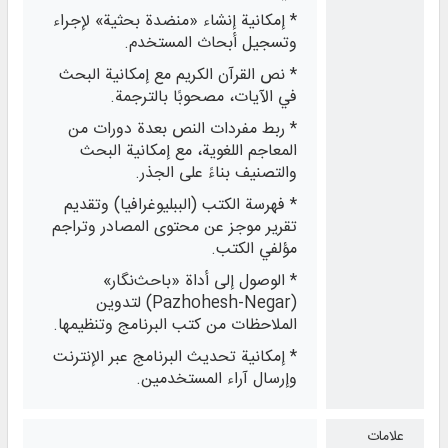
* إمكانية إنشاء «منضدة بحثية» لإجراء
وتسجيل أبحاث المستخدم.
* نص القرآن الكريم مع إمكانية البحث
في الآيات، مصحوبًا بالترجمة.
* ربط مفردات النص بعدة دورات من
المعاجم اللغوية، مع إمكانية البحث
والتصنيف بناءً على الجذر.
* فهرسة الكتب (الببليوغرافيا) وتقديم
تقرير موجز عن محتوى المصادر وتراجم
مؤلفي الكتب.
* الوصول إلى أداة «باحث‌نگار»
(Pazhohesh-Negar) لتدوين
الملاحظات من كتب البرنامج وتنظيمها.
* إمكانية تحديث البرنامج عبر الإنترنت
وإرسال آراء المستخدمين.
علامات