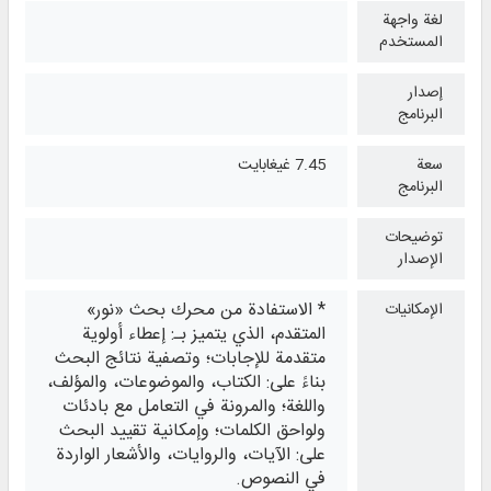
لغة واجهة
المستخدم
إصدار
البرنامج
سعة
7.45 غيغابايت
البرنامج
توضيحات
الإصدار
* الاستفادة من محرك بحث «نور»
الإمكانيات
المتقدم، الذي يتميز بـ: إعطاء أولوية
متقدمة للإجابات؛ وتصفية نتائج البحث
بناءً على: الكتاب، والموضوعات، والمؤلف،
واللغة؛ والمرونة في التعامل مع بادئات
ولواحق الكلمات؛ وإمكانية تقييد البحث
على: الآيات، والروايات، والأشعار الواردة
في النصوص.