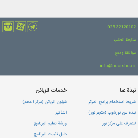
025-32120102
متابعة الطلب
موافقة ودفع
info@noorshop.ir
نبذة عنا
خدمات للزبائن
شروط استخدام برامج المركز
شؤون الزبائن (مركز الدعم)
نبذة عن نورشوب (متجر نور)
التذكير
لنتعرف على مركز نور
ورشة تعليم البرنامج
دليل تثبيت البرنامج