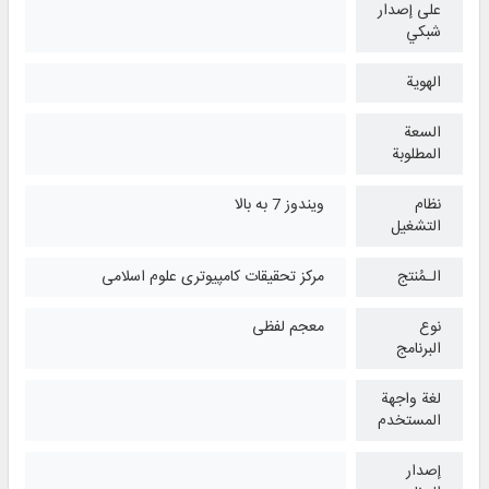
على إصدار
شبكي
الهوية
السعة
المطلوبة
نظام
ویندوز 7 به بالا
التشغیل
الـمُنتج
مرکز تحقیقات کامپیوتری علوم اسلامی
نوع
معجم لفظی
البرنامج
لغة واجهة
المستخدم
إصدار