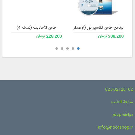
برنامج جامع تفاسير نور (الإصدار 4)
جامع الأحادیث (نسخه 4)
508,200 تومان
228,200 تومان
025-32120102
متابعة الطلب
موافقة ودفع
info@noorshop.ir