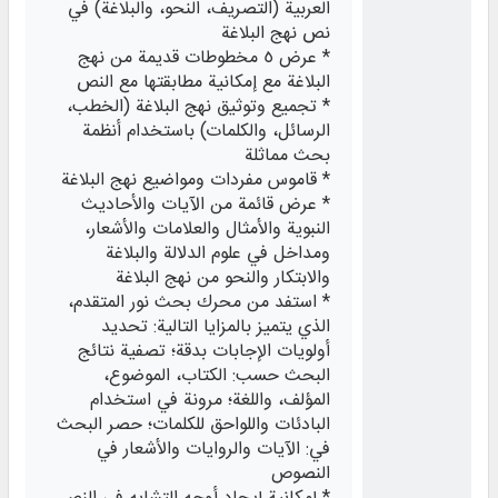
العربية (التصريف، النحو، والبلاغة) في
نص نهج البلاغة
* عرض ٥ مخطوطات قديمة من نهج
البلاغة مع إمكانية مطابقتها مع النص
* تجميع وتوثيق نهج البلاغة (الخطب،
الرسائل، والكلمات) باستخدام أنظمة
بحث مماثلة
* قاموس مفردات ومواضيع نهج البلاغة
* عرض قائمة من الآيات والأحاديث
النبوية والأمثال والعلامات والأشعار،
ومداخل في علوم الدلالة والبلاغة
والابتكار والنحو من نهج البلاغة
* استفد من محرك بحث نور المتقدم،
الذي يتميز بالمزايا التالية: تحديد
أولويات الإجابات بدقة؛ تصفية نتائج
البحث حسب: الكتاب، الموضوع،
المؤلف، واللغة؛ مرونة في استخدام
البادئات واللواحق للكلمات؛ حصر البحث
في: الآيات والروايات والأشعار في
النصوص