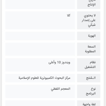
تأريخ
الإنتاج
لا يحتوي
كلا
على إصدار
شبكي
الهوية
السعة
المطلوبة
نظام
ويندوز 10 وأعلی
التشغیل
الـمُنتج
مركز البحوث الكمبيوترية للعلوم الإسلامية
نوع
المعجم اللفظي
البرنامج
لغة واجهة