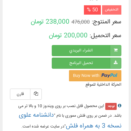
50 %
التخفيض
سعر المنتوج:
238,000
تومان
476,000
سعر التحميل:
200,000
تومان
الشراء البريدي
تحميل البرنامج
Buy Now with
الحركة الداخلية للموقع
قارن
این محصول قابل نصب بر روی ویندوز 10 و بالا تر می
توجه:
دانشنامه علوی
باشد. در ضمن بر روی فلش مموری با نام "
نسخه 3 به همراه فلش
"در سایت عرضه شده است.