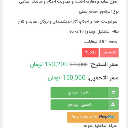
اصول عقاید و معارف امامت و مهدویت احکام و مناسک اسلامی
نوع البرنامج
:
معجم لفظی
الموضوعات
:
فقه و احکام، آثار اندیشمندان و بزرگان، عقاید و كلام
نظام التشغیل
:
ویندوز 10 به بالا
السعة
:
0.84 غيغابايت
30 %
التخفيض
سعر المنتوج:
193,200
تومان
276,000
سعر التحميل:
150,000
تومان
الشراء البريدي
تحميل البرنامج
Buy Now with
الحركة الداخلية للموقع