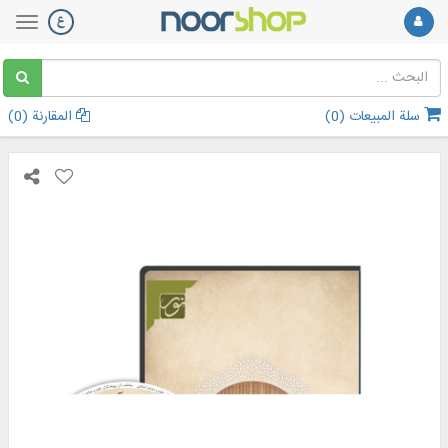
سلة المبيعات (
0
)
المقارنة (
0
)