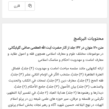
قارن
محتويات البرنامج
متن
۱۲۰
عنوان در
۱۴۲
جلد از آثار حضرت آیت الله العظمی صافى گلپایگانی
در موضوعات مختلف علوم و معارف اسلامی همچون فقه و اصول عقاید و
معارف امامت و مهدویت احکام و مناسک اسلامی
ارائه کتابهایی مانند سلسه مباحث امامت و مهدویت (۴) جلد)، فضائل
العترة الطاهرة (۴) جلد)، منتخب الأثر في الإمام الثاني عشر (۳) جلد)،
فقه الحج (۴) جلد)، معارف دین (۳) جلد)، لمحات في الكتاب والحديث
والمذهب (۳) جلد) بيان الأصول (۳) جلد)، جامع الأحكام (۲) جلد)،
ديدارها و رهنمودها (۲ جلد) هداية العباد (۲ جلد)، في تفسير آية التطهير،
نگرشی بر فلسفه و عرفان، سیر حوزه های علمی شیعه زن در پرتو اسلام
الهیات در نهج البلاغه، حسین شهید آگاه و رهبر نجات بخش اسلام پرتوی