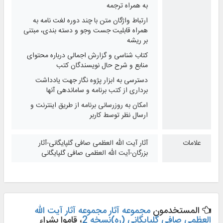
به همراه ترجمه
ارتباط واژگان متن با چند دوره لغت نامه به
همراه قابلیت جست وجو و دسته بندی، مبتنی
بر ریشه
کتاب شناسی و گزارش اجمالی درباره محتوای
منابع و شرح حال نویسندگان كتب
دسترسی به ابزار پژوه نگار جهت یادداشت
برداری از کتب برنامه و ساماندهی آنها
امکان به روزرسانی برنامه از طریق اینترنت و
ارسال نظر توسط کاربر
علامات
آثار آیت الله العظمی صافی گلپایگانی-آثار
بزرگان-آیت الله العظمی صافی گلپایگانی
المستخدمون
مجموعه آثار مجموعه آثار آیت الله
العظمی صافی گلپایگانی (ره)نسخه 2
، قاموا بشراء