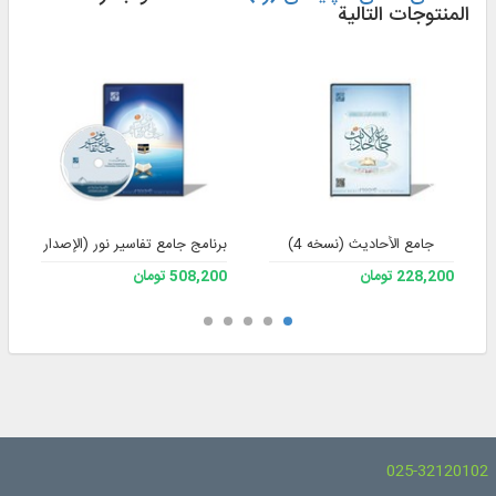
المنتوجات التالية
جامع الأحادیث (نسخه 4)
برنامج جامع تفاسير نور (الإصدار 4)
228,200 تومان
508,200 تومان
025-32120102