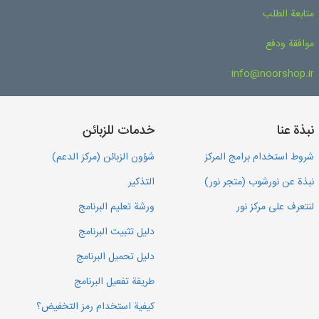
متابعة الطلب
موافقة ودفع
info@noorshop.ir
نبذة عنا
خدمات للزبائن
شروط استخدام برامج المركز
شؤون الزبائن (مركز الدعم)
نبذة عن نورشوب (متجر نور)
التذكير
لنتعرف على مركز نور
ورشة تعليم البرنامج
دليل تثبيت البرنامج
دليل تحميل البرنامج
طريقة تفعيل البرنامج
كيفية استخدام رمز التخفيض؟