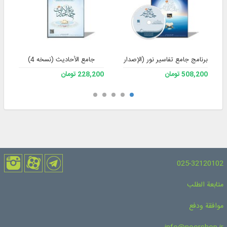
برنامج جامع تفاسير نور (الإصدار 4)
جامع الأحادیث (نسخه 4)
508,200 تومان
228,200 تومان
025-32120102
متابعة الطلب
موافقة ودفع