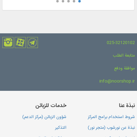
025-32120102
متابعة الطلب
موافقة ودفع
info@noorshop.ir
نبذة عنا
خدمات للزبائن
شروط استخدام برامج المركز
شؤون الزبائن (مركز الدعم)
نبذة عن نورشوب (متجر نور)
التذكير