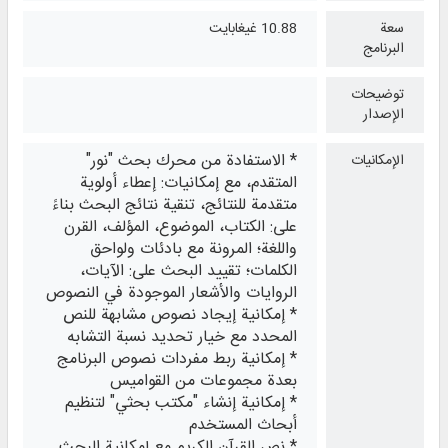
سعة
10.88 غيغابايت
البرنامج
توضيحات
الإصدار
* الاستفادة من محرك بحث "نور"
الإمكانيات
المتقدم، مع إمكانيات: إعطاء أولوية
متقدمة للنتائج، تنقية نتائج البحث بناءً
على: الكتاب، الموضوع، المؤلف، القرن
واللغة؛ المرونة مع بادئات ولواحق
الكلمات؛ تقييد البحث على: الآيات،
الروايات والأشعار الموجودة في النصوص
* إمكانية إيجاد نصوص مشابهة للنص
المحدد مع خيار تحديد نسبة التشابه
* إمكانية ربط مفردات نصوص البرنامج
بعدة مجموعات من القواميس
* إمكانية إنشاء "مكتب بحثي" لتنظيم
أبحاث المستخدم
* نص القرآن الكريم مع إمكانية البحث