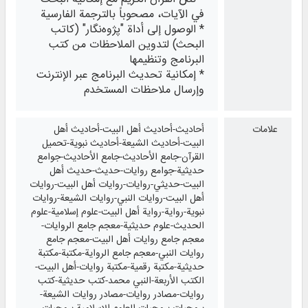
في الآيات، مصحوباً بالترجمة الفارسية
* الوصول إلى أداة "پژوه‌نگار" (كاتب
البحث) لتدوين الملاحظات من كتب
البرنامج وتنظيمها
* إمكانية تحديث البرنامج عبر الإنترنت
وإرسال ملاحظات المستخدم
علامات
أحاديث-أحاديث أهل البيت-أحاديث أهل
البيت-أحاديث الشيعة-أحاديث نبوية-تحميل
القرآن-جامع الأحاديث-جامع الأحاديث-جوامع
حديثية-جوامع روايات-حديث-حديث أهل
البيت-حديثي-روايات-روايات أهل البيت-روايات
أهل البيت-روايات النبي-روايات الشيعة-روايات
نبوية-رواية-رواية أهل البيت-علوم إسلامية-علوم
الحديث-علوم حديثية-معجم جامع الروايات-
معجم جامع روايات أهل البيت-معجم جامع
روايات النبي-معجم جامع الرواية-مكتبة-مكتبة
حديثية-مكتبة رقمية-مكتبة روايات-أهل البيت-
الكتب الأربعة-النبي محمد-كتب حديثية-كتب
روايات-مصادر روايات-مصادر روايات الشيعة-