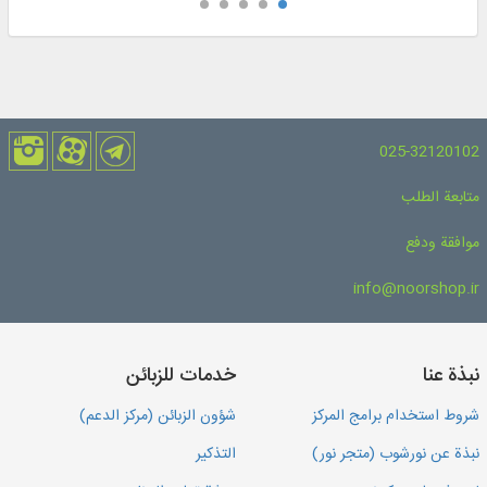
025-32120102
متابعة الطلب
موافقة ودفع
info@noorshop.ir
نبذة عنا
خدمات للزبائن
شروط استخدام برامج المركز
شؤون الزبائن (مركز الدعم)
نبذة عن نورشوب (متجر نور)
التذكير