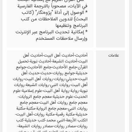
في الآيات، مصحوباً بالترجمة الفارسية
* الوصول إلى أداة "پژوه‌نگار" (كاتب
البحث) لتدوين الملاحظات من كتب
البرنامج وتنظيمها
* إمكانية تحديث البرنامج عبر الإنترنت
وإرسال ملاحظات المستخدم
علامات
أحاديث-أحاديث أهل البيت-أحاديث أهل
البيت-أحاديث الشيعة-أحاديث نبوية-تحميل
القرآن-جامع الأحاديث-جامع الأحاديث-جوامع
حديثية-جوامع روايات-حديث-حديث أهل
البيت-حديثي-روايات-روايات أهل البيت-روايات
أهل البيت-روايات النبي-روايات الشيعة-روايات
نبوية-رواية-رواية أهل البيت-علوم إسلامية-علوم
الحديث-علوم حديثية-معجم جامع الروايات-
معجم جامع روايات أهل البيت-معجم جامع
روايات النبي-معجم جامع الرواية-مكتبة-مكتبة
حديثية-مكتبة رقمية-مكتبة روايات-أهل البيت-
الكتب الأربعة-النبي محمد-كتب حديثية-كتب
روايات-مصادر روايات-مصادر روايات الشيعة-