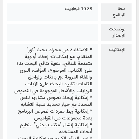
سعة
10.88 غيغابايت
البرنامج
توضيحات
الإصدار
* الاستفادة من محرك بحث "نور"
الإمكانيات
المتقدم، مع إمكانيات: إعطاء أولوية
متقدمة للنتائج، تنقية نتائج البحث بناءً
على: الكتاب، الموضوع، المؤلف، القرن
واللغة؛ المرونة مع بادئات ولواحق
الكلمات؛ تقييد البحث على: الآيات،
الروايات والأشعار الموجودة في النصوص
* إمكانية إيجاد نصوص مشابهة للنص
المحدد مع خيار تحديد نسبة التشابه
* إمكانية ربط مفردات نصوص البرنامج
بعدة مجموعات من القواميس
* إمكانية إنشاء "مكتب بحثي" لتنظيم
أبحاث المستخدم
* نص القرآن الكريم مع إمكانية البحث