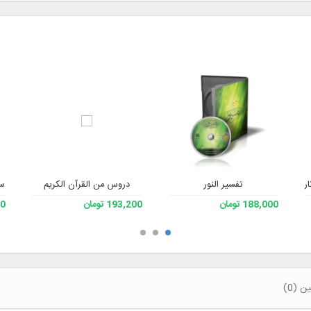
تفسیر النور
ار الأستاذ علي صفايي حائري - رحمه الله) - الإصدار 3
دروس من القرآن الكريم
سي
188,000 تومان
193,200 تومان
200
 (0)