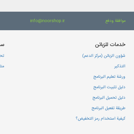
موافقة ودفع
info@noorshop.ir
خدمات للزبائن
سا
شؤون الزبائن (مركز الدعم)
تحم
التذكير
متا
ورشة تعليم البرنامج
دليل تثبيت البرنامج
دليل تحميل البرنامج
طريقة تفعيل البرنامج
كيفية استخدام رمز التخفيض؟