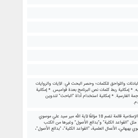
البادئات واللواحق للكلمات؛ وحصر البحث في: الآيات والروايات
. * إمكانية ربط كلمات نص البرنامج بعدة قواميس. * إمكانية
ة الفارسية. * إمكانية استخدام أداة "الباحث" لتدوين
م.
مجموعة مؤلفات آية الله مير سيد علي موسوي بهبهاني - أصول الفقه، الفقه الإسلامي، العقائد والمعرفة الإسلامية قائمة تضم 18 مؤلفًا لآية الله مير سيد علي موسوي
 مثل "القواعد الكلية" و"بدائع الأصول" وغيرها من الكتب
ي بهبهاني، الأعمال العلمية، "القواعد الكلية"، "بدائع الأصول"،