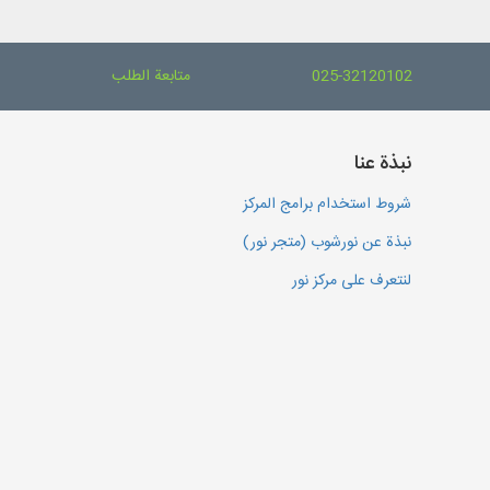
025-32120102
متابعة الطلب
نبذة عنا
شروط استخدام برامج المركز
نبذة عن نورشوب (متجر نور)
لنتعرف على مركز نور