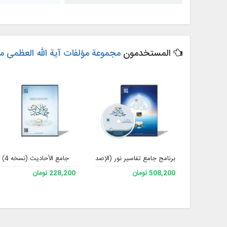
المستخدمون
مجموعة مؤلفات آية الله العظمى مي
برنامج جامع تفاسير نور (الإصدار 4)
جامع الأحادیث (نسخه 4)
508,200 تومان
228,200 تومان