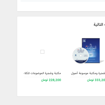
التالية
قه 3
جرة ومكتبة موسوعة أصول الفقه، الإصدار 3
مكتبة وشجرة الموضوعات للكلام الإسلامي 2
مكتبة قواعد
333, تومان
228,200 تومان
210,700 تومان