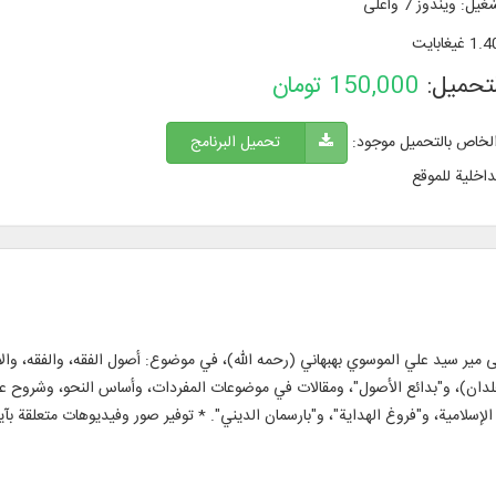
شغیل
:
ويندوز 7 وأعلی
1. غيغابايت
لتحميل:
150,000
تومان
الخاص بالتحميل موجود:
تحميل البرنامج
داخلية للموقع
فات آية الله العظمى مير سيد علي الموسوي بهبهاني (رحمه الله)، في موضوع: أصول الفقه، والفق
جلدان)، و"بدائع الأصول"، ومقالات في موضوعات المفردات، وأساس النحو، وشروح عل
الإسلامية، و"فروغ الهداية"، و"بارسمان الديني". * توفير صور وفيديوهات متعلقة بآ