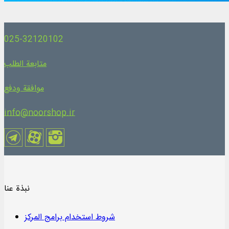
025-32120102
متابعة الطلب
موافقة ودفع
info@noorshop.ir
نبذة عنا
شروط استخدام برامج المركز