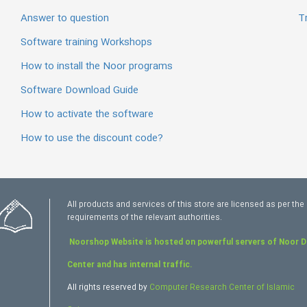
Answer to question
Tr
Software training Workshops
How to install the Noor programs
Software Download Guide
How to activate the software
How to use the discount code?
All products and services of this store are licensed as per the
requirements of the relevant authorities.
Noorshop Website is hosted on powerful servers of Noor 
Center and has internal traffic.
All rights reserved by
Computer Research Center of Islamic