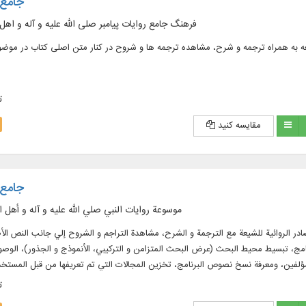
جامع ا
فرهنگ جامع روایات پیامبر صلی الله علیه و آله و اهل
لد، شامل منابع روایی شیعه به همراه ترجمه و شرح، مشاهده ترجمه ها و شروح در کنار متن اصلی کتاب در م
ت
مقایسه کنید
جامع ا
موسوعة روايات النبي صلي الله عليه و آله و أهل ا
ي ۱۱۴۲ مجلداً، ويشتمل علي المصادر الروائية للشيعة مع الترجمة و الشرح، مشاهدة التراجم و الشروح إلي جانب ال
ج، تبسيط محيط البحث (عرض البحث المتزامن و التركيبي، الأنموذج و الجذور)، الوصول
لفين، ومعرفة نسخ نصوص البرنامج، تخزين المجالات التي تم تعريفها من قبل المست
اللغتين العربية و الفارسية في ۶۲ مجلداً بقابليات البحث
ت