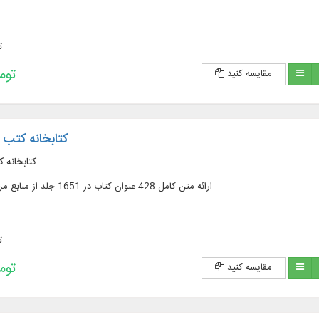
ت
228,200 
مقایسه کنید
کتابخانه کتب 
کتابخانه 
ارائه متن کامل 428 عنوان کتاب در 1651 جلد از منابع مرجع در علوم اسلامی.
ت
508,200 
مقایسه کنید