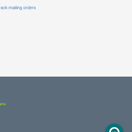
ack mailing orders
Data