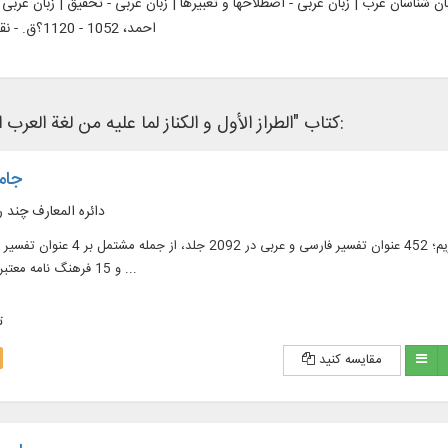
ن شناسان عرب | زبان عربی - اصطلاحها و تعبیرها | زبان عربی - تحقیق | زبان عربی - واژه نامه‎ها | فقه اللغه عربی | مد
احمد، 1052 - 1120؟ق. - نقد و تفسیر
کتاب "الطراز الأول و الکناز لما علیه من لغة العرب المعول" در نرم‌افزار های کتابخانه ای زیر وجود دارد:
جامع
دائره المعارف چند ر
و 15 فرهنگ‏ نامه معتبر قرآنى در 31 جلد و ...
ت
مقایسه کنید