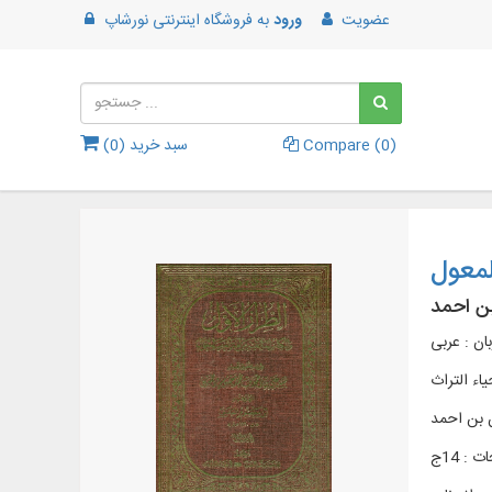
عضویت
ورود
به
فروشگاه اینترنتی نورشاپ
)
0
Compare (
سبد خرید (
0
)
لمعول
ن احمد
بان : عربی
اء التراث
ن بن احمد