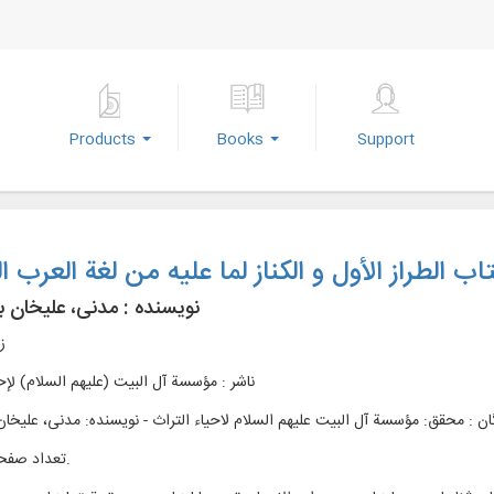
Products
Books
Support
اب الطراز الأول و الکناز لما علیه من لغة العرب ا
نویسنده :
مدنی، علیخان ب
ز
ناشر :
مؤسسة آل البیت (علیهم السلام) لإحی
ان : محقق: مؤسسة آل البیت علیهم السلام لاحیاء التراث - نویسنده: مدنی، علیخا
تعداد صفحات : 14ج.