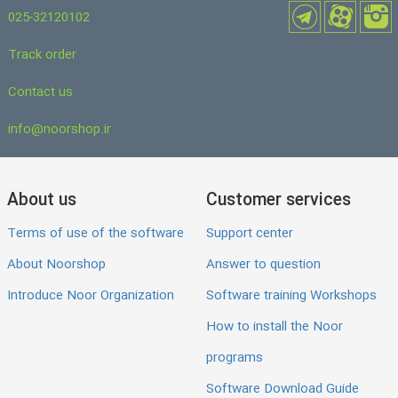
025-32120102
Track order
Contact us
info@noorshop.ir
About us
Customer services
Terms of use of the software
Support center
About Noorshop
Answer to question
Introduce Noor Organization
Software training Workshops
How to install the Noor
programs
Software Download Guide