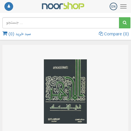
)
0
Compare (
سبد خرید (
0
)