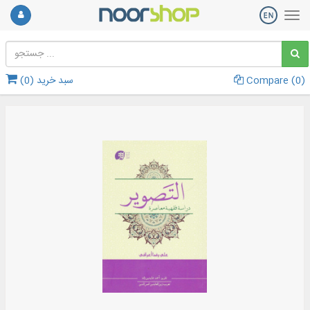
)
0
Compare (
سبد خرید (
0
)