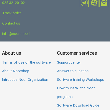
025-32120102
Track order
Contact us
info@noorshop.ir
About us
Customer services
Terms of use of the software
Support center
About Noorshop
Answer to question
Introduce Noor Organization
Software training Workshops
How to install the Noor
programs
Software Download Guide