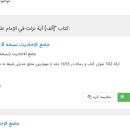
موضوعات مرتبط :
کتاب "[ألف] آية نزلت في الإمام علي (ع)" در نرم‌افزار های کتابخانه ای زیر وجود دارد:
جامع الاحادیث نسخه 4 به همراه فلش
جامع الاحادیث (نسخه 4) به همراه فل
ارائه 742 عنوان کتاب و رساله در 1655 جلد از مهم‌ترین منابع حدیثی شیعه به همراه ترجمه و شرح
ت
مقایسه کنید
جامع الاح