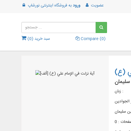
عضویت
ورود
به
فروشگاه اینترنتی نورشاپ
)
0
Compare (
سبد خرید (
0
)
ي (ع)
سلیمان
زبان :
 الجوادين
بن سلیمان
فحات : 0