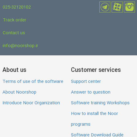
025-32120102
Track order
Contact us
info@noorshop.ir
About us
Customer services
Terms of use of the software
Support center
About Noorshop
Answer to question
Introduce Noor Organization
Software training Workshops
How to install the Noor
programs
Software Download Guide