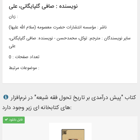
نویسنده :
صافی گلپایگانی، علی
زبان :
ناشر :
مؤسسه انتشارات حضرت معصومه (سلام الله عليها)
سایر نویسندگان : مترجم: ت‍وک‍ل‌، م‍ح‍م‍دح‍س‍ن‌ - نویسنده: صافی گلپایگانی،
علی
تعداد صفحات : 0
موضوعات مرتبط :
کتاب "پیش درآمدی بر تاریخ تحول فقه شیعه" در نرم‌افزار
های کتابخانه ای زیر وجود دارد:
قابل دانلود