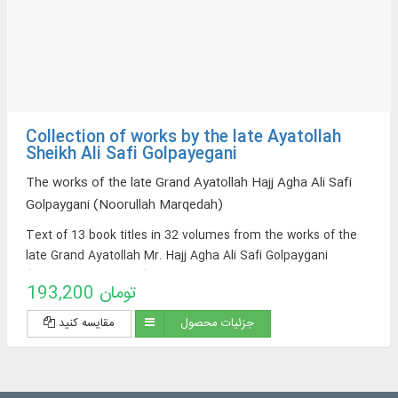
Collection of works by the late Ayatollah
Sheikh Ali Safi Golpayegani
The works of the late Grand Ayatollah Hajj Agha Ali Safi
Golpaygani (Noorullah Marqedah)
Text of 13 book titles in 32 volumes from the works of the
late Grand Ayatollah Mr. Hajj Agha Ali Safi Golpaygani
(Nourollah Marqedah) on the subject of: Jurisprudence,
193,200 تومان
Principles of Jurisprudence, Shariah rulings and rituals
جزئیات محصول
مقایسه کنید