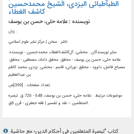
الطباطبائی الیزدی، الشیخ محمدحسین
کاشف الغطاء
نویسنده :
علامه حلی، حسن بن یوسف
زبان :
ناشر :
سخن | مرکز نشر علوم اسلامی
سایر نویسندگان : محشی: آل‌‌کاشف‌الغطاء، محمدحسین - نویسنده:
علامه حلی، حسن بن یوسف - محقق: محقق داماد، مصطفی - محقق:
مصباح فاضل، داوود - محقق: نورانی، قاسم - محشی: یزدی، محمد کاظم
بن عبدالعظیم
تعداد صفحات : [399]ص.
موضوعات مرتبط :
علامه حلی، حسن بن یوسف، 648 - 726 ق. تبصره
المتعلمین -- نقد و تفسیر | فقه جعفری - قرن 8ق.
کتاب "تبصرة المتعلمین في أحکام الدین؛ مع حاشیة