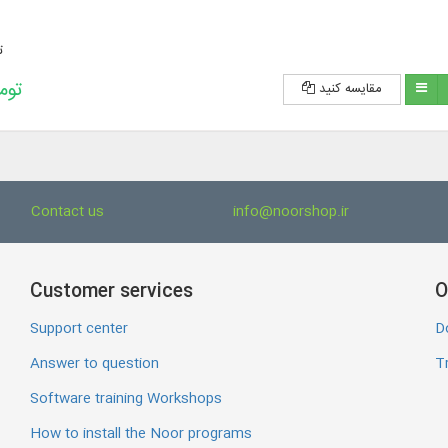
ت
193,200 
مقایسه کنید
Contact us
info@noorshop.ir
Customer services
O
Support center
D
Answer to question
Tr
Software training Workshops
How to install the Noor programs