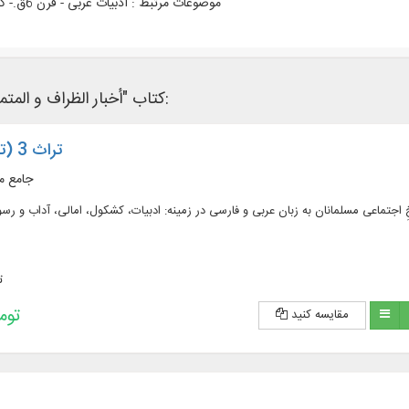
موضوعات مرتبط :
ادبیات عربی - قرن 6ق.- کلمات قصار
کتاب "أخبار الظراف و المتماجنین" در نرم‌افزار های کتابخانه ای زیر وجود دارد:
تراث 3 (تاریخ اجتماعی)
جامع م
ت
193,200 
مقایسه کنید