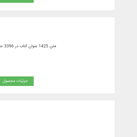
متن 1425 عنوان کتاب در 3396 جلد (مشتمل بر 49 رساله) از متون اصلی و پژوهشی تاریخی و علوم مرتبط به آن به همراه تاریخنامه، تبارنامه
جزئیات محصول