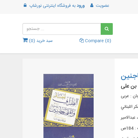
عضویت
ورود
به
فروشگاه اینترنتی نورشاپ
)
0
Compare (
سبد خرید (
0
)
اجنین
 بن علی
بان : عربی
کر اللبناني
عبدالامیر