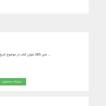
متن 385 عنوان کتاب در موضوع تاریخِ اجتماعی مسلمانان به زبان عربی و فارسی در زمینه: ادبیات، کشکول، امالی، آداب و رسوم، آیین حکمرانی و ...
جزئیات محصول