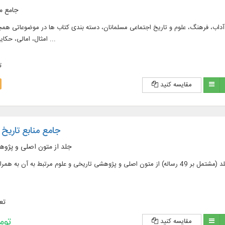
جامع م
تاب فارسی و عربی در ۵۲۹ جلد، در زمینه: آداب، فرهنگ، علوم و تاریخ اجتماعی مسلمانان، دسته بندی کتاب ها در موضوع
امثال، امالی، حکایات و سیاست نامه و ...
ت
مقایسه کنید
جامع منابع تاریخ (ن
3396 جلد از متون اصلی و پژ
تعد
435,600 
مقایسه کنید