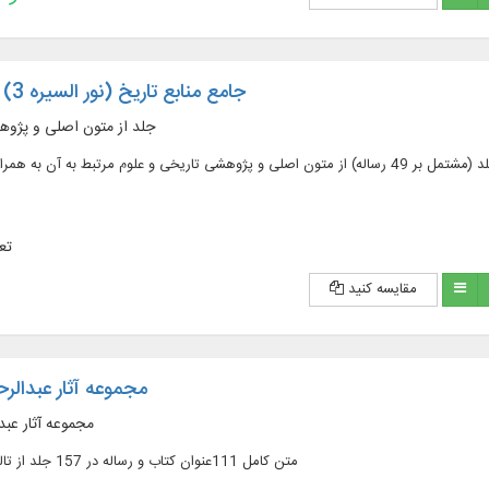
جامع منابع تاریخ (نور السیره 3) به همراه فلش
3396 جلد از متون اصلی و پژ
تعد
مقایسه کنید
مجموعه آثار عبدالر
مجموعه آثار عب
متن کامل 111عنوان کتاب و رساله در 157 جلد از تالیفات مورخ برجسته