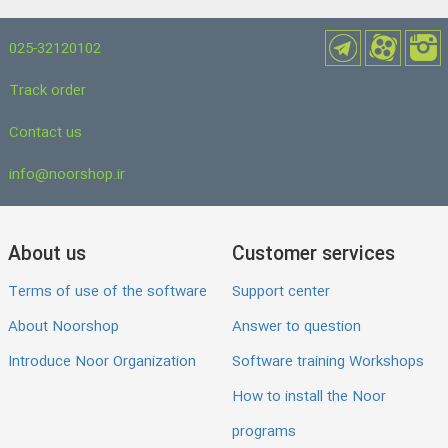
025-32120102
Track order
Contact us
info@noorshop.ir
About us
Customer services
Terms of use of the software
Support center
About Noorshop
Answer to question
Introduce Noor Organization
Software training Workshops
How to install the Noor
programs