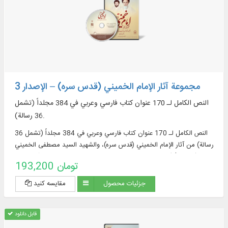
مجموعة آثار الإمام الخميني (قدس سره) – الإصدار 3
النص الكامل لـ 170 عنوان كتاب فارسي وعربي في 384 مجلداً (تشمل
36 رسالة).
النص الكامل لـ 170 عنوان كتاب فارسي وعربي في 384 مجلداً (تشمل 36
رسالة) من آثار الإمام الخميني (قدس سره)، والشهيد السيد مصطفى الخميني
(رحمه الله)، ومجموعة الآثار الموضوعية لمؤسسة تنظيم ونشر آثار الإمام
193,200 تومان
الخميني (قدس سره).
جزئیات محصول
مقایسه کنید
قابل دانلود