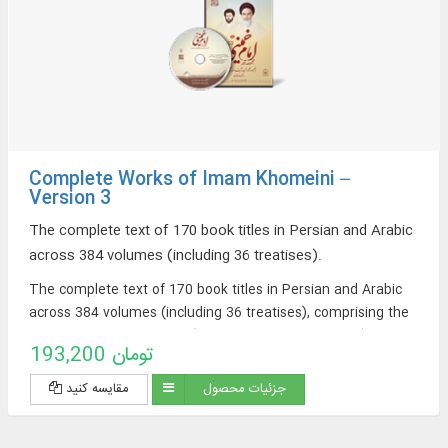
Complete Works of Imam Khomeini –
Version 3
The complete text of 170 book titles in Persian and Arabic
across 384 volumes (including 36 treatises).
The complete text of 170 book titles in Persian and Arabic
across 384 volumes (including 36 treatises), comprising the
works of Imam Khomeini (may his soul be sanctified), Martyr
193,200 تومان
Sayyid Mustafa Khomeini (may Allah have mercy on him),
and the thematic collection of works by the Institute for the
جزئیات محصول
مقایسه کنید
Compilation and Publication of Imam Khomeini's Works.