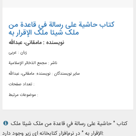
کتاب حاشية علی رسالة في قاعدة من
ملک شیئا ملک الإقرار به
نویسنده :
مامقانی، عبدالله
زبان : عربی
ناشر :
مجمع الذخائر الإسلامية
سایر نویسندگان : نویسنده: مامقانی، عبدالله
تعداد صفحات :
موضوعات مرتبط :
کتاب " حاشية علی رسالة في قاعدة من ملک شیئا ملک
الإقرار به " در نرم‌افزار کتابخانه ای زیر وجود دارد: