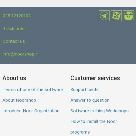
025-32120102
Track order
Contact us
info@noorshop.ir
About us
Customer services
Terms of use of the software
Support center
About Noorshop
Answer to question
Introduce Noor Organization
Software training Workshops
How to install the Noor
programs