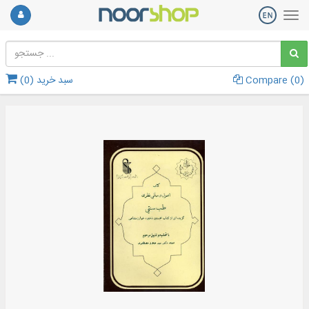
)
0
Compare (
سبد خرید (
0
)