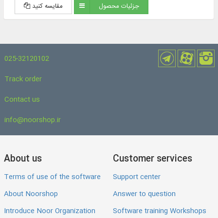
جزئیات محصول
مقایسه کنید
025-32120102
Track order
Contact us
info@noorshop.ir
About us
Customer services
Terms of use of the software
Support center
About Noorshop
Answer to question
Introduce Noor Organization
Software training Workshops