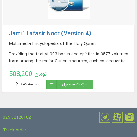
Jami` Tafasir Noor (Version 4)
Multimedia Encyclopedia of the Holy Quran
Providing the text of 903 books and epistles in 3577 volumes
from among the major Qur’anic sources, such as: sequential
exegeses (463 titles), thematic exegeses (72 titles),
508,200 تومان
translations of the Qur’an (57 titles + 23 extracted
translations [from exegeses] + 60 non-Persian translations in
جزئیات محصول
مقایسه کنید
the Encyclopedia Section), sources of Qur’anic Exegesis and
Qur’anic Sciences (319 titles), Thematic Dictionaries (52
titles), Qur’anic Questions (32 titles).
025-32120102
Track order