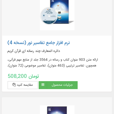
نرم افزار جامع تفاسیر نور (نسخه 4)
دائره المعارف چند رسانه ای قرآن کریم
ارائه متن 903 عنوان کتاب و رساله در 3564 جلد از منابع مهم قرآنی،
همچون: تفاسیر ترتیبی (463 عنوان)، تفاسیر موضوعی (72 عنوان)،
ترجمه‌های قرآن (57 عنوان + 23 ترجمه برگرفته + 60 ترجمه خارجی در
508,200 تومان
قسمت دانشنامه)، منابع تفسیر و علوم قرآنی (319 عنوان)، فرهنگنامه‌ها (52
عنوان)، پرسمان‌های قرآنی (32 عنوان)
جزئیات محصول
مقایسه کنید