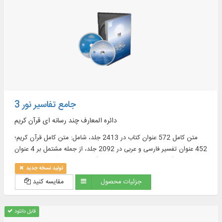
جامع تفاسیر نور 3
دائره المعارف چند رسانه ای قرآن کریم
متن کامل 572 عنوان کتاب در 2413 جلد، شامل: متن کامل قرآن کریم؛
452 عنوان تفسیر فارسی و عربی در 2092 جلد، از جمله مشتمل بر 4 عنوان
تفسیر انگلیسی در 30 جلد و 15 فرهنگ‏ نامه معتبر قرآنى در 31 جلد و ...
تولید نسخه جدید
جزئیات محصول
مقایسه کنید
قابل دانلود