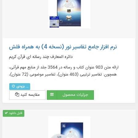
نرم افزار جامع تفاسیر نور (نسخه 4) به همراه فلش
دائره المعارف چند رسانه ای قرآن کریم
ارائه متن 903 عنوان کتاب و رساله در 3564 جلد از منابع مهم قرآنی،
همچون: تفاسیر ترتیبی (463 عنوان)، تفاسیر موضوعی (72 عنوان)،
ترجمه‌های قرآن (57 عنوان + 23 ترجمه برگرفته + 60 ترجمه خارجی در
بزودی ...
قسمت دانشنامه)، منابع تفسیر و علوم قرآنی (319 عنوان)، فرهنگنامه‌ها (52
جزئیات محصول
مقایسه کنید
عنوان)، پرسمان‌های قرآنی (32 عنوان)
قابل دانلود