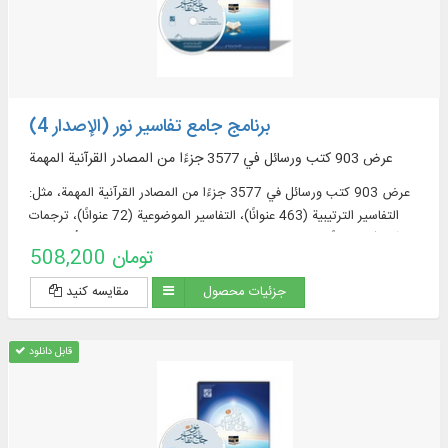
برنامج جامع تفاسير نور (الإصدار 4)
عرض 903 كتب ورسائل في 3577 جزءًا من المصادر القرآنية المهمة
عرض 903 كتب ورسائل في 3577 جزءًا من المصادر القرآنية المهمة، مثل:
التفاسير الترتيبية (463 عنوانًا)، التفاسير الموضوعية (72 عنوانًا)، ترجمات
القرآن (57 عنوانًا + 23 ترجمة مقتبسة من التفاسير + 60 ترجمة أجنبية في
508,200 تومان
قسم الموسوعة)، مصادر تفسير القرآن وعلومه (319 عنوانا)، المعاجم
الموضوعية (52 عنوانا)، الأسئلة القرآنية (32 عنوانا).
جزئیات محصول
مقایسه کنید
قابل دانلود