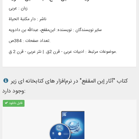
زبان : عربی
ناشر :
دار مکتبة الحیاة
سایر نویسندگان : نویسنده: ابن‌مقفع، عبدالله بن دادویه
تعداد صفحات : 384ص.
ادبیات عربی - قرن 2ق. | نثر عربی - قرن 2 ق.
موضوعات مرتبط :
کتاب "آثار إبن المقفع" در نرم‌افزار های کتابخانه ای زیر
وجود دارد:
قابل دانلود