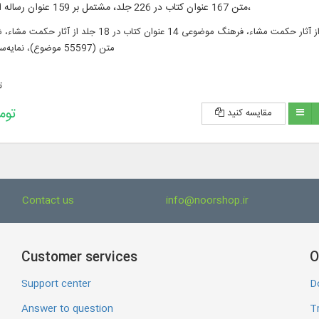
متن 167 عنوان کتاب در 226 جلد، مشتمل بر 159 عنوان رساله از آثار حکمت مشاء،
متن 167 عنوان کتاب در 226 جلد، مشتمل بر 159 عنوان رساله از آثار حکمت مشاء، فرهنگ موضوع
متن (55597 موضوع)، نمایه‌سازی (44134 نمایه)
ت
195,600 
مقایسه کنید
Contact us
info@noorshop.ir
Customer services
O
Support center
D
Answer to question
Tr