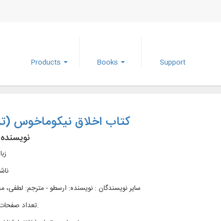
Products
Books
Support
کتاب اخلاق نیکوماخوس (تر
نویسنده 
زبا
ناش
سایر نویسندگان : نویسنده: ارسطو - مترجم: لطفی،
تعداد صفحات : 414ص.