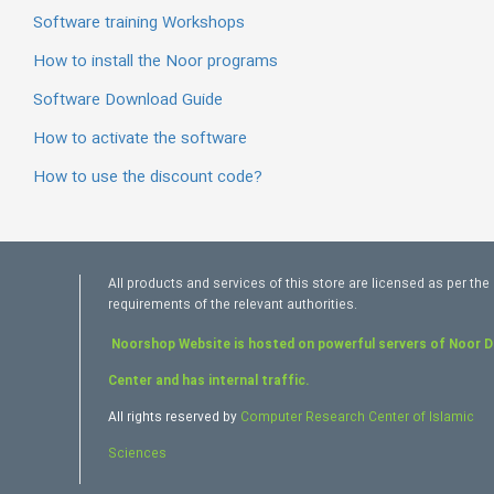
Software training Workshops
How to install the Noor programs
Software Download Guide
How to activate the software
How to use the discount code?
All products and services of this store are licensed as per the
requirements of the relevant authorities.
Noorshop Website is hosted on powerful servers of Noor 
Center and has internal traffic.
All rights reserved by
Computer Research Center of Islamic
Sciences