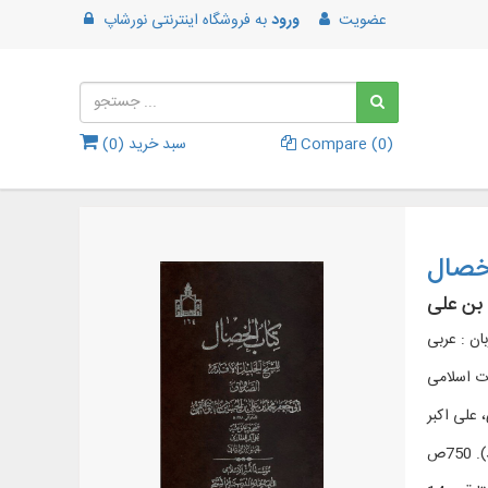
عضویت
ورود
به
فروشگاه اینترنتی نورشاپ
)
0
Compare (
سبد خرید (
0
)
خصال
 بن علی
بان : عربی
ات اسلامی
علی‌ اکبر