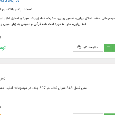
کتابخانه ا
نسخه ارتقاء یافته نرم اف
 زبان فارسی و عربی، در موضوعاتی مانند: اخلاق روایی، تفسیر روایی، حدیث، دعا، زیارت، سیره و فضایل اهل 
فقه روایی، متن ۱۰ دوره لغت نامه قرآنی و عمومی به زبان عربی و فارسی در ۶۲ جلد و ...
ت
193,200 
مقایسه کنید
كتاب
متن كامل 343 عنوان كتاب در 597 جلد، در موضوعات: آداب، حقوق، فضایل اخلاقی و ...
ت