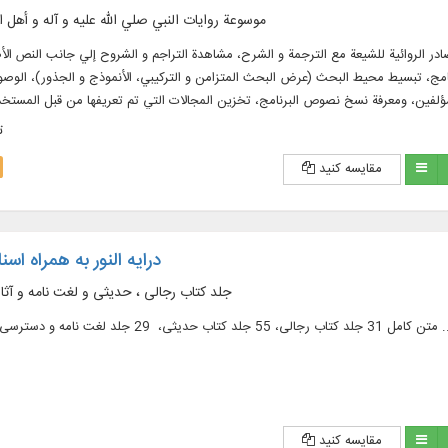
موسوعة روايات النبي صلي الله عليه و آله و أهل ا
ي ۱۱۴۲ مجلداً، ويشتمل علي المصادر الروائية للشيعة مع الترجمة و الشرح، مشاهدة التراجم و الشروح إلي جانب ال
ج، تبسيط محيط البحث (عرض البحث المتزامن و التركيبي، الأنموذج و الجذور)، الوصول
لفين، ومعرفة نسخ نصوص البرنامج، تخزين المجالات التي تم تعريفها من قبل المست
اللغتين العربية و الفارسية في ۶۲ مجلداً بقابليات البحث
ت
مقایسه کنید
درایه النور به همراه ا
115 جلد کتاب رجالی ، حدیثی و لغت نامه و آ
اب حدیثی، 29 جلد لغت‌ نامه و دسترسی به آثار شیخ صدوق ...
مقایسه کنید