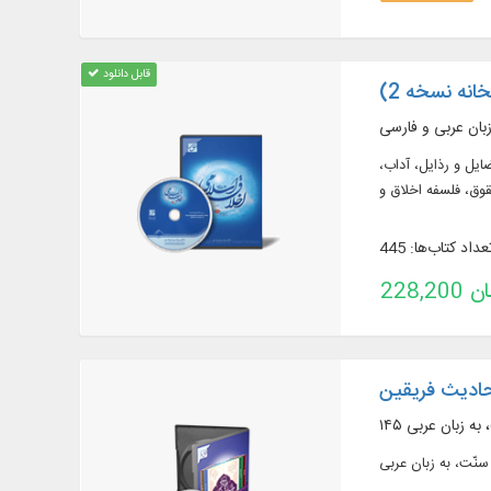
قابل دانلود
انه نسخه 2)
 فضایل و رذایل، آداب،
عداد کتاب‌ها: 445
تومان
احادیث فریقین
، به زبان عربی