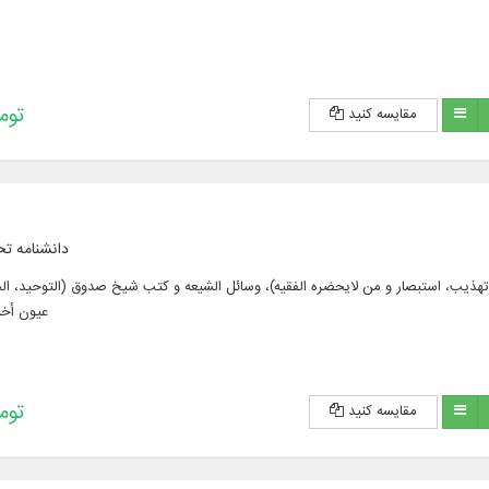
192,500 
مقایسه کنید
دانشنامه ت
کتب اربعه (الکافی، تهذیب، استبصار و من لایحضره الفقیه)، وسائل الشیعه و کتب شیخ صدوق (التوحید،
عیون أخبا
228,200 
مقایسه کنید