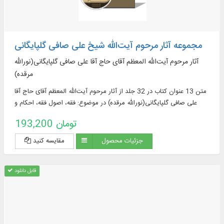
مجموعه آثار مرحوم آیت‌الله شیخ علی صافی گلپایگانی
آثار مرحوم آیت‌الله المعظم آقای حاج آقا علی صافی گلپایگانی(نورالله
مرقده)
متن 13 عنوان کتاب در 32 جلد از آثار مرحوم آیت‌الله المعظم آقای حاج آقا
علی صافی گلپایگانی(نورالله مرقده) در موضوع: فقه، اصول فقه، احکام و
مناسک شرعی
193,200 تومان
جزئیات محصول
مقایسه کنید
قابل دانلود