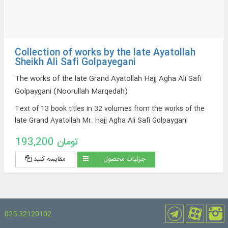
Collection of works by the late Ayatollah
Sheikh Ali Safi Golpayegani
The works of the late Grand Ayatollah Hajj Agha Ali Safi
Golpaygani (Noorullah Marqedah)
Text of 13 book titles in 32 volumes from the works of the
late Grand Ayatollah Mr. Hajj Agha Ali Safi Golpaygani
(Nourollah Marqedah) on the subject of: Jurisprudence,
193,200 تومان
Principles of Jurisprudence, Shariah rulings and rituals
جزئیات محصول
مقایسه کنید
025-32120102