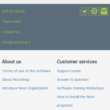
025-32120102
Track order
Contact us
info@noorshop.ir
About us
Customer services
Terms of use of the software
Support center
About Noorshop
Answer to question
Introduce Noor Organization
Software training Workshops
How to install the Noor
programs