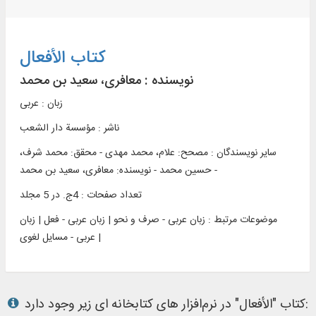
کتاب الأفعال
نویسنده :
معافری، سعید بن محمد
زبان : عربی
ناشر :
مؤسسة دار الشعب
سایر نویسندگان : مصحح: علام، محمد مهدی - محقق: محمد شرف،
حسین محمد - نویسنده: معافری، سعید بن محمد -
تعداد صفحات : 4ج. در 5 مجلد
موضوعات مرتبط :
زبان عربی - صرف و نحو | زبان عربی - فعل | زبان
عربی - مسایل لغوی |
کتاب "الأفعال" در نرم‌افزار های کتابخانه ای زیر وجود دارد: