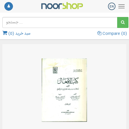
)
0
Compare (
سبد خرید (
0
)