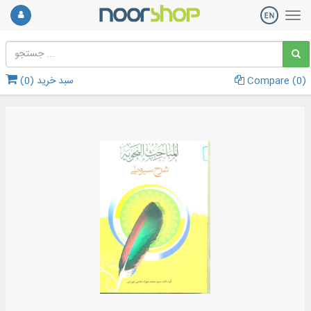
)
0
Compare (
سبد خرید (
0
)