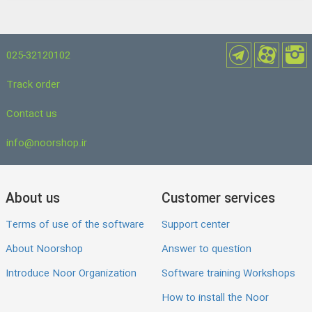
025-32120102
Track order
Contact us
info@noorshop.ir
About us
Customer services
Terms of use of the software
Support center
About Noorshop
Answer to question
Introduce Noor Organization
Software training Workshops
How to install the Noor