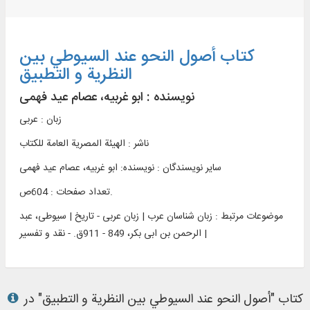
کتاب أصول النحو عند السیوطي بین
النظریة و التطبیق
نویسنده :
ابو غربیه، عصام عید فهمی
زبان : عربی
ناشر :
الهیئة المصریة العامة للکتاب
سایر نویسندگان : نویسنده: ابو غربیه، عصام عید فهمی
تعداد صفحات : 604ص.
موضوعات مرتبط :
زبان شناسان عرب | زبان عربی - تاریخ | سیوطی، عبد
الرحمن بن ابی بکر، 849 - 911ق. - نقد و تفسیر |
کتاب "أصول النحو عند السیوطي بین النظریة و التطبیق" در