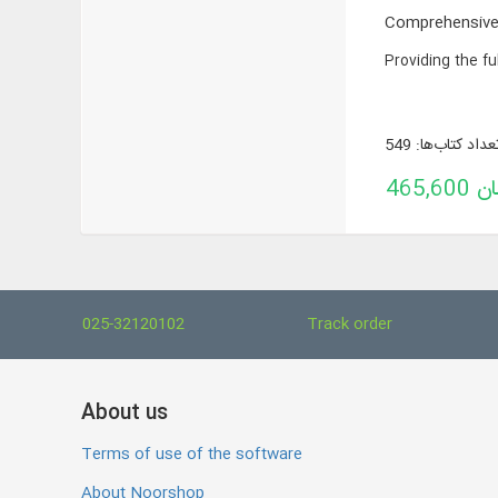
Comprehensive 
Providing the fu
عداد کتاب‌ها: 549
تومان
025-32120102
Track order
About us
Terms of use of the software
About Noorshop