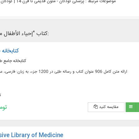
موضوعات مرتبط :
پزشکی کودکان - متون قدیمی تا قرن 14 | کودکان - بهداشت
کتاب "إحیاء الأطفال مظفري" در نرم‌افزار های کتابخانه ای زیر وجود دارد:
کتابخانه 
کتابخانه جامع 
ارائه متن کامل 906 عنوان کتاب و رساله طبّی در 1200 جزء، به زبان: فارسی، عربی، اردو و انگلیسی
ت
465,600 
مقایسه کنید
ive Library of Medicine