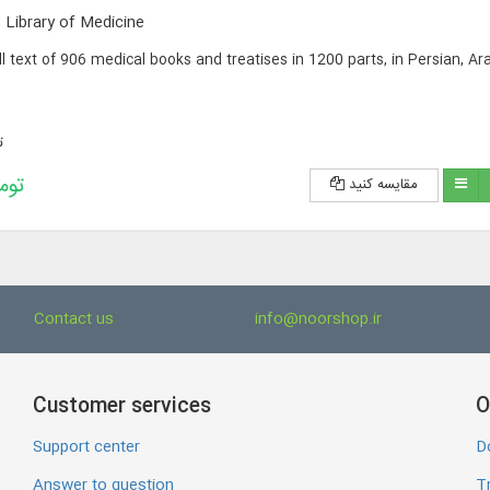
Library of Medicine
ll text of 906 medical books and treatises in 1200 parts, in Persian, Ar
ت
465,600 
مقایسه کنید
Contact us
info@noorshop.ir
Customer services
O
Support center
D
Answer to question
Tr