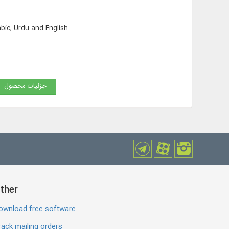
abic, Urdu and English.
جزئیات محصول
ther
ownload free software
ack mailing orders