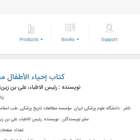
Products
Books
Support
کتاب إحیاء الأطفال 
نویسنده :
رئیس الاطباء، علی بن زین‌ا
زبا
ناشر :
دانشگاه علوم پزشكی ايران. مؤسسه مطالعات تاريخ پزشکی. طب اسلام
سایر نویسندگان : نویسنده: رئیس الاطباء، علی بن زین
تعداد صفحات : 156ص.