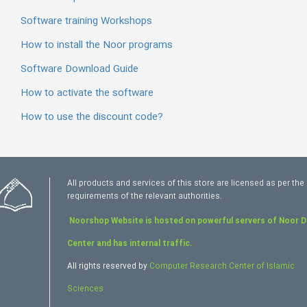
Software training Workshops
How to install the Noor programs
Software Download Guide
How to activate the software
How to use the discount code?
All products and services of this store are licensed as per the
requirements of the relevant authorities.
Noorshop Website is hosted on powerful servers of Noor 
Center and has internal traffic.
All rights reserved by
Computer Research Center of Islamic
Sciences