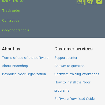
025-32120102
Track order
Contact us
info@noorshop.ir
About us
Customer services
Terms of use of the software
Support center
About Noorshop
Answer to question
Introduce Noor Organization
Software training Workshops
How to install the Noor
programs
Software Download Guide