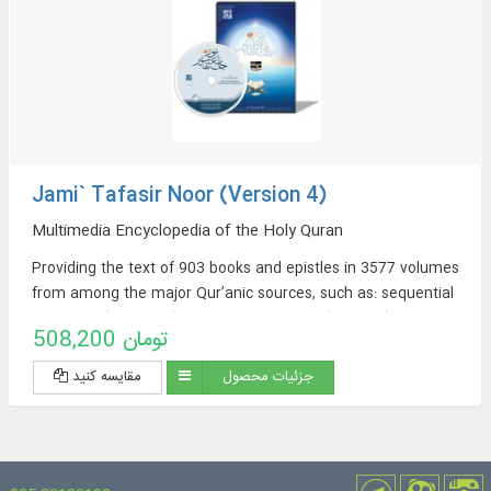
Jami` Tafasir Noor (Version 4)
Multimedia Encyclopedia of the Holy Quran
Providing the text of 903 books and epistles in 3577 volumes
from among the major Qur’anic sources, such as: sequential
exegeses (463 titles), thematic exegeses (72 titles),
508,200 تومان
translations of the Qur’an (57 titles + 23 extracted
translations [from exegeses] + 60 non-Persian translations in
جزئیات محصول
مقایسه کنید
the Encyclopedia Section), sources of Qur’anic Exegesis and
Qur’anic Sciences (319 titles), Thematic Dictionaries (52
titles), Qur’anic Questions (32 titles).