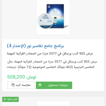
برنامج جامع تفاسير نور (الإصدار 4)
عرض 903 كتب ورسائل في 3577 جزءًا من المصادر القرآنية المهمة
عرض 903 كتب ورسائل في 3577 جزءًا من المصادر القرآنية المهمة، مثل:
التفاسير الترتيبية (463 عنوانًا)، التفاسير الموضوعية (72 عنوانًا)، ترجمات
القرآن (57 عنوانًا + 23 ترجمة مقتبسة من التفاسير + 60 ترجمة أجنبية في
508,200 تومان
قسم الموسوعة)، مصادر تفسير القرآن وعلومه (319 عنوانا)، المعاجم
الموضوعية (52 عنوانا)، الأسئلة القرآنية (32 عنوانا).
جزئیات محصول
مقایسه کنید
قابل دانلود