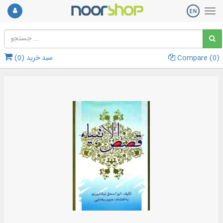
)
0
Compare (
سبد خرید (
0
)