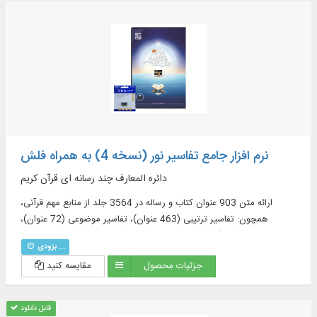
نرم افزار جامع تفاسیر نور (نسخه 4) به همراه فلش
دائره المعارف چند رسانه ای قرآن کریم
ارائه متن 903 عنوان کتاب و رساله در 3564 جلد از منابع مهم قرآنی،
همچون: تفاسیر ترتیبی (463 عنوان)، تفاسیر موضوعی (72 عنوان)،
ترجمه‌های قرآن (57 عنوان + 23 ترجمه برگرفته + 60 ترجمه خارجی در
بزودی ...
قسمت دانشنامه)، منابع تفسیر و علوم قرآنی (319 عنوان)، فرهنگنامه‌ها (52
جزئیات محصول
مقایسه کنید
عنوان)، پرسمان‌های قرآنی (32 عنوان)
قابل دانلود