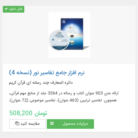
قابل دانلود
نرم افزار جامع تفاسیر نور (نسخه 4)
دائره المعارف چند رسانه ای قرآن کریم
ارائه متن 903 عنوان کتاب و رساله در 3564 جلد از منابع مهم قرآنی،
همچون: تفاسیر ترتیبی (463 عنوان)، تفاسیر موضوعی (72 عنوان)،
ترجمه‌های قرآن (57 عنوان + 23 ترجمه برگرفته + 60 ترجمه خارجی در
508,200 تومان
قسمت دانشنامه)، منابع تفسیر و علوم قرآنی (319 عنوان)، فرهنگنامه‌ها (52
عنوان)، پرسمان‌های قرآنی (32 عنوان)
جزئیات محصول
مقایسه کنید