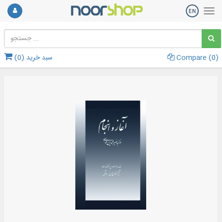
)
0
Compare (
سبد خرید (
0
)