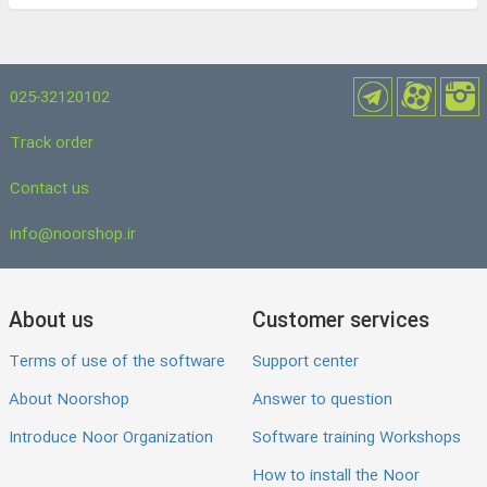
025-32120102
Track order
Contact us
info@noorshop.ir
About us
Customer services
Terms of use of the software
Support center
About Noorshop
Answer to question
Introduce Noor Organization
Software training Workshops
How to install the Noor