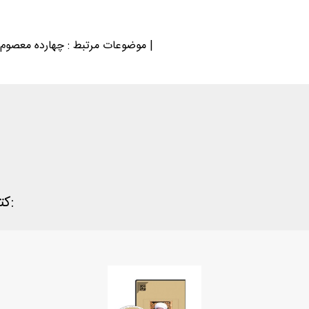
چهارده معصوم - مدایح و مناقب | شعر فارسی - قرن 14 | شعر مذهبی - قرن 14 |
موضوعات مرتبط :
کتاب "راز دل" در نرم‌افزار های کتابخانه ای زیر وجود دارد: