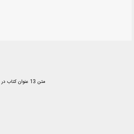
متن 13 عنوان کتاب در 32 جلد از آثار مرحوم آیت‌الله المعظم آقای حاج آقا علی صافی گلپایگانی(نورالله مرقده) در موضوع: فقه، اصول فقه، احکام و مناسک شرعی