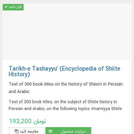
قابل دانلود
Tarikh-e Tashayyu' (Encyclopedia of Shiite
History)
Text of 300 book titles on the history of Shiism in Persian
and Arabic
Text of 300 book titles, on the subject of Shiite history in
Persian and Arabic, on the following topics: Imamiyya Shiite
beliefs, Shiite sects, Shiite tribes and families, Shiite
193,200 تومان
movements and uprisings, Shiite states, Shiite culture and
civilization, geographical distribution of Shiites, etc.
جزئیات محصول
مقایسه کنید