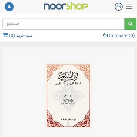
)
0
Compare (
سبد خرید (
0
)