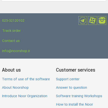
025-32120102
Track order
Contact us
info@noorshop.ir
About us
Customer services
Terms of use of the software
Support center
About Noorshop
Answer to question
Introduce Noor Organization
Software training Workshops
How to install the Noor