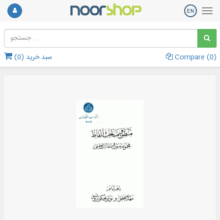
)
0
Compare (
سبد خرید (
0
)