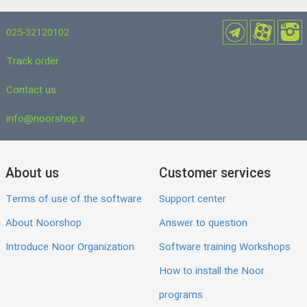
025-32120102
Track order
Contact us
info@noorshop.ir
About us
Customer services
Terms of use of the software
Support center
About Noorshop
Answer to question
Introduce Noor Organization
Software training Workshops
How to install the Noor
programs