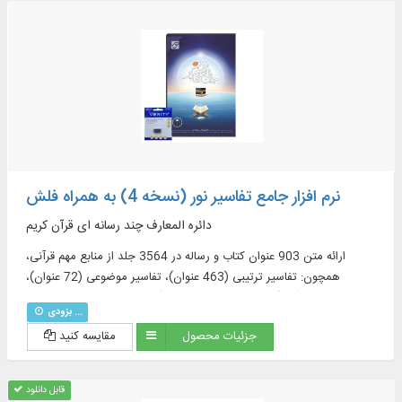
نرم افزار جامع تفاسیر نور (نسخه 4) به همراه فلش
دائره المعارف چند رسانه ای قرآن کریم
ارائه متن 903 عنوان کتاب و رساله در 3564 جلد از منابع مهم قرآنی،
همچون: تفاسیر ترتیبی (463 عنوان)، تفاسیر موضوعی (72 عنوان)،
ترجمه‌های قرآن (57 عنوان + 23 ترجمه برگرفته + 60 ترجمه خارجی در
بزودی ...
قسمت دانشنامه)، منابع تفسیر و علوم قرآنی (319 عنوان)، فرهنگنامه‌ها (52
جزئیات محصول
مقایسه کنید
عنوان)، پرسمان‌های قرآنی (32 عنوان)
قابل دانلود