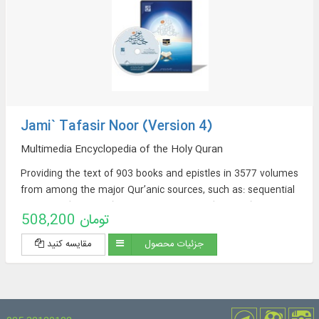
Jami` Tafasir Noor (Version 4)
Multimedia Encyclopedia of the Holy Quran
Providing the text of 903 books and epistles in 3577 volumes
from among the major Qur’anic sources, such as: sequential
exegeses (463 titles), thematic exegeses (72 titles),
508,200 تومان
translations of the Qur’an (57 titles + 23 extracted
translations [from exegeses] + 60 non-Persian translations in
جزئیات محصول
مقایسه کنید
the Encyclopedia Section), sources of Qur’anic Exegesis and
Qur’anic Sciences (319 titles), Thematic Dictionaries (52
titles), Qur’anic Questions (32 titles).