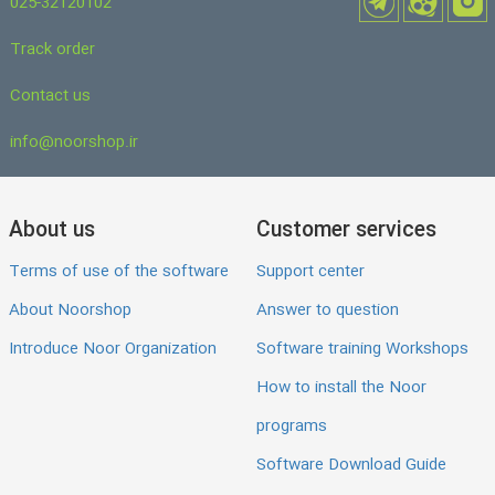
025-32120102
Track order
Contact us
info@noorshop.ir
About us
Customer services
Terms of use of the software
Support center
About Noorshop
Answer to question
Introduce Noor Organization
Software training Workshops
How to install the Noor
programs
Software Download Guide