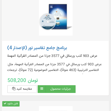
برنامج جامع تفاسير نور (الإصدار 4)
عرض 903 كتب ورسائل في 3577 جزءًا من المصادر القرآنية المهمة
عرض 903 كتب ورسائل في 3577 جزءًا من المصادر القرآنية المهمة، مثل:
التفاسير الترتيبية (463 عنوانًا)، التفاسير الموضوعية (72 عنوانًا)، ترجمات
القرآن (57 عنوانًا + 23 ترجمة مقتبسة من التفاسير + 60 ترجمة أجنبية في
508,200 تومان
قسم الموسوعة)، مصادر تفسير القرآن وعلومه (319 عنوانا)، المعاجم
الموضوعية (52 عنوانا)، الأسئلة القرآنية (32 عنوانا).
جزئیات محصول
مقایسه کنید
قابل دانلود