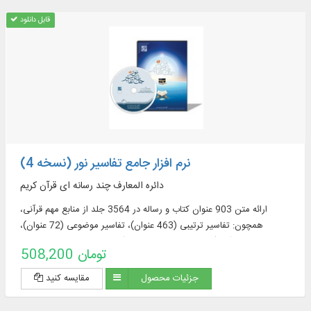
قابل دانلود
نرم افزار جامع تفاسیر نور (نسخه 4)
دائره المعارف چند رسانه ای قرآن کریم
ارائه متن 903 عنوان کتاب و رساله در 3564 جلد از منابع مهم قرآنی،
همچون: تفاسیر ترتیبی (463 عنوان)، تفاسیر موضوعی (72 عنوان)،
ترجمه‌های قرآن (57 عنوان + 23 ترجمه برگرفته + 60 ترجمه خارجی در
508,200 تومان
قسمت دانشنامه)، منابع تفسیر و علوم قرآنی (319 عنوان)، فرهنگنامه‌ها (52
عنوان)، پرسمان‌های قرآنی (32 عنوان)
جزئیات محصول
مقایسه کنید