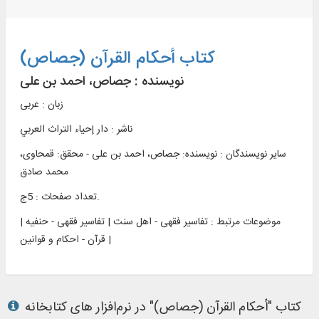
کتاب أحكام القرآن (جصاص)
نویسنده :
جصاص، احمد بن علی
زبان : عربی
ناشر :
دار إحياء التراث العربي
سایر نویسندگان : نویسنده: جصاص، احمد بن علی - محقق: قمحاوی،
محمد صادق
تعداد صفحات : 5ج.
موضوعات مرتبط :
تفاسیر فقهی - اهل سنت | تفاسیر فقهی - حنفیه |
قرآن - احکام و قوانین |
کتاب "أحكام القرآن (جصاص)" در نرم‌افزار های کتابخانه