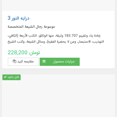
درایه النور 3
موسوعة رجال الشيعة المتخصصة
إعادة بناء وتقييم 183.707 وثيقة، منها الوثائق: الكتب الأربعة (الكافي،
التهذيب، الاستبصار، ومن لا يحضرة الفقيه)، وسائل الشيعة، وكتب الشيخ
الصدوق (التوحيد، الخصال، علل الشريعة، عيون أخبار الرضا (عليه السلام)).
228,200 تومان
جزئیات محصول
مقایسه کنید
قابل دانلود