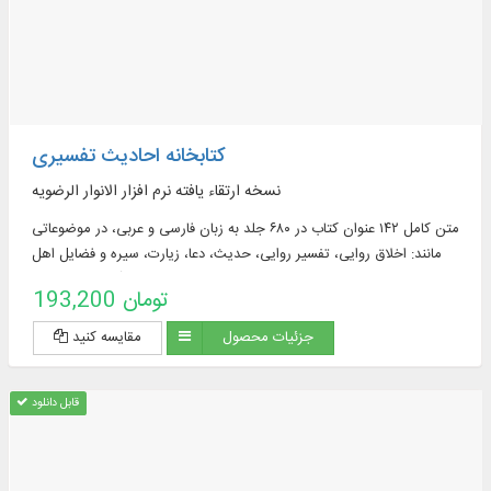
کتابخانه احادیث تفسیری
نسخه ارتقاء یافته نرم افزار الانوار الرضویه
متن کامل ۱۴۲ عنوان کتاب در ۶۸۰ جلد به زبان فارسی و عربی، در موضوعاتی
مانند: اخلاق روایی، تفسیر روایی، حدیث، دعا، زیارت، سیره و فضایل اهل
البیت علیهم السلام ، و فقه روایی، متن ۱۰ دوره لغت نامه قرآنی و عمومی به
193,200 تومان
زبان عربی و فارسی در ۶۲ جلد و ...
جزئیات محصول
مقایسه کنید
قابل دانلود