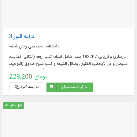
درایه النور 3
دانشنامه تخصصی رجال شیعه
بازسازی و ارزیابی 183707 سند، شامل اسناد: کتب اربعه (الکافی، تهذیب،
استبصار و من لایحضره الفقیه)، وسائل الشیعه و کتب شیخ صدوق (التوحید،
الخصال، علل الشرائع، عیون أخبار الرضا(علیه السلام
228,200 تومان
جزئیات محصول
مقایسه کنید
قابل دانلود