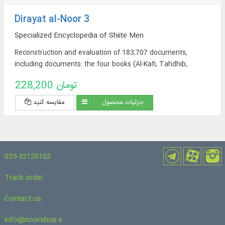
Dirayat al-Noor 3
Specialized Encyclopedia of Shiite Men
Reconstruction and evaluation of 183,707 documents,
including documents: the four books (Al-Kafi, Tahdhib,
Istibisar, and Man Lai Yahadrah al-Faqih), Wasa’il al-Shi’ah,
228,200 تومان
and the books of Sheikh Saduq (At-Tawhid, Al-Khasal, Ilal al-
Shari’a, Ayoun Akhbar al-Rida (peace be upon him)).
جزئیات محصول
مقایسه کنید
025-32120102
Track order
Contact us
info@noorshop.ir