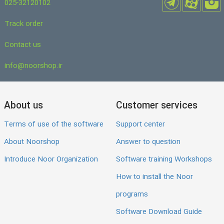
025-32120102
Track order
Contact us
info@noorshop.ir
About us
Customer services
Terms of use of the software
Support center
About Noorshop
Answer to question
Introduce Noor Organization
Software training Workshops
How to install the Noor
programs
Software Download Guide