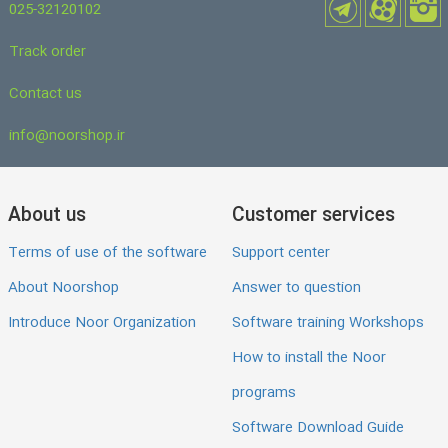
025-32120102
Track order
Contact us
info@noorshop.ir
About us
Customer services
Terms of use of the software
Support center
About Noorshop
Answer to question
Introduce Noor Organization
Software training Workshops
How to install the Noor
programs
Software Download Guide