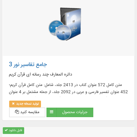
جامع تفاسیر نور 3
دائره المعارف چند رسانه ای قرآن کریم
متن کامل 572 عنوان کتاب در 2413 جلد، شامل: متن کامل قرآن کریم؛
452 عنوان تفسیر فارسی و عربی در 2092 جلد، از جمله مشتمل بر 4 عنوان
تفسیر انگلیسی در 30 جلد و 15 فرهنگ‏ نامه معتبر قرآنى در 31 جلد و ...
تولید نسخه جدید
جزئیات محصول
مقایسه کنید
قابل دانلود