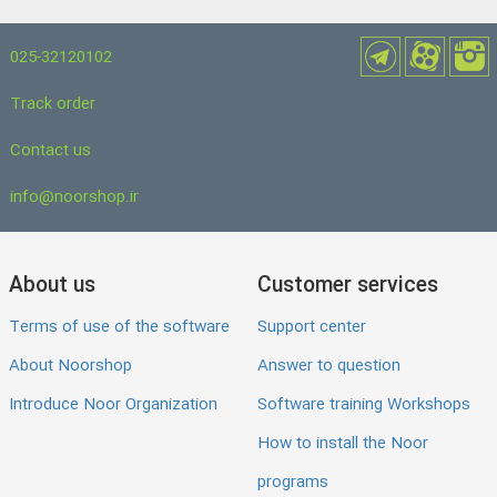
025-32120102
Track order
Contact us
info@noorshop.ir
About us
Customer services
Terms of use of the software
Support center
About Noorshop
Answer to question
Introduce Noor Organization
Software training Workshops
How to install the Noor
programs