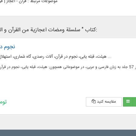
موضوعات مرتبط :
قرآن - اعجاز | ق
کتاب " سلسلة ومضات اعجازیة من القرآن و السنة النبویة " در نرم‌افزار کتابخانه ای زیر وجود دارد:
نجوم در
هیئت، قبله‌ یابی، نجوم در قرآن، آلات رصدی، گاه‌ شماری، استهلال، جداول نجومی و ...
193,200 
مقایسه کنید