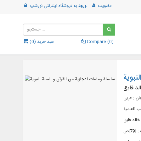
عضویت
ورود
به
فروشگاه اینترنتی نورشاپ
)
0
Compare (
سبد خرید (
0
)
نبویة
لد فایق
بان : عربی
ب العلمية
خالد فایق