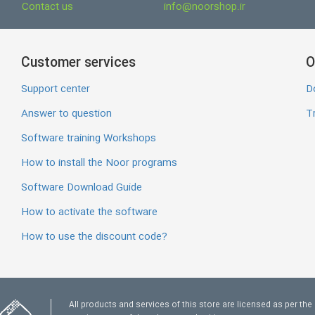
Contact us
info@noorshop.ir
Customer services
O
Support center
D
Answer to question
Tr
Software training Workshops
How to install the Noor programs
Software Download Guide
How to activate the software
How to use the discount code?
All products and services of this store are licensed as per the