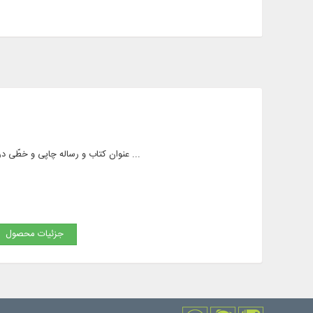
50 عنوان كتاب و رساله چاپی و خطّی در 57 جلد به زبان فارسی و عربی، در موضوعاتی همچون: هیئت، قبله‌ یابی، نجوم در قرآن، آلات رصدی و ...
جزئیات محصول