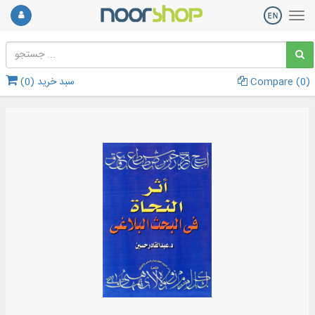
)
0
Compare (
سبد خرید (
0
)