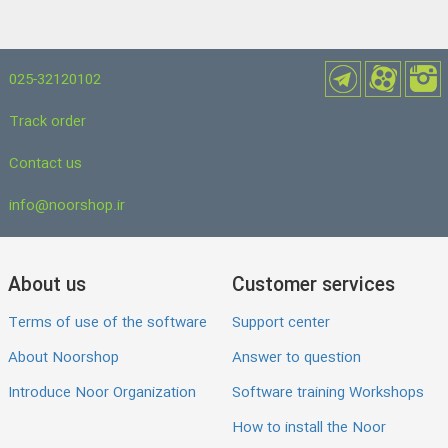
025-32120102
Track order
Contact us
info@noorshop.ir
About us
Customer services
Terms of use of the software
Support center
About Noorshop
Answer to question
Introduce Noor Organization
Software training Workshops
How to install the Noor