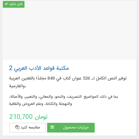
قابل دانلود
مكتبة قواعد الأدب العربي 2
توفير النص الكامل لـ 536 عنوان كتاب في 849 مجلدًا باللغتين العربية
والفارسية،
بما في ذلك المواضيع: التصريف، والنحو، والمعاني، والتعبير، والأصالة،
والتهجئة والكتابة، وعلم العروض والقافية
210,700 تومان
جزئیات محصول
مقایسه کنید