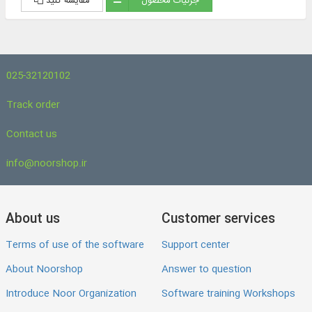
جزئیات محصول
مقایسه کنید
025-32120102
Track order
Contact us
info@noorshop.ir
About us
Customer services
Terms of use of the software
Support center
About Noorshop
Answer to question
Introduce Noor Organization
Software training Workshops