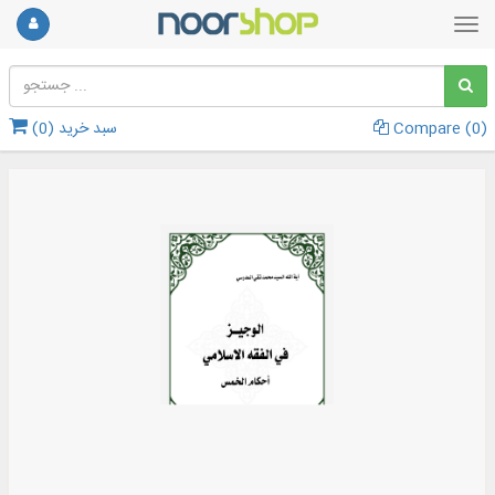
)
0
Compare (
سبد خرید (
0
)