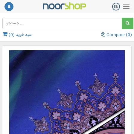
)
0
Compare (
سبد خرید (
0
)