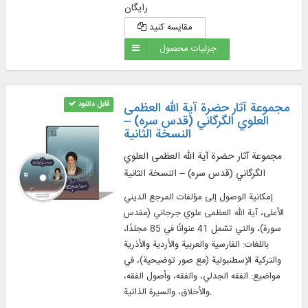
رایگان
مقایسه کنید
جزئیات محصول
مجموعة آثار حضرة آية الله العظمى
قابل دانلود
العلوي الگرگاني (قدس سره) –
النسخة الثانية
مجموعة آثار حضرة آية الله العظمى العلوي
الگرگاني (قدس سره) – النسخة الثانية
إمكانية الوصول إلى مؤلفات المرجع الديني
الأعلى، آية الله العظمى علوي جرجاني (مقدس
سورة)، والتي تشمل 41 عنوانًا في 85 مجلدًا،
باللغات: الفارسية والعربية والأردية والأذرية
والتركية الإسطنبولية (مع صور توضيحية)، في
مواضيع: الفقه الجدلي، والفقه، وأصول الفقه،
والأخلاق، والسيرة الذاتية.