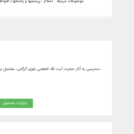
موضوعات مرتبط :
اسلام - پرسشها و پاسخها | فتواهای شیعه - قرن 14 | فقه جعفری - رساله عملیه | فقه ج
جزئیات محصول