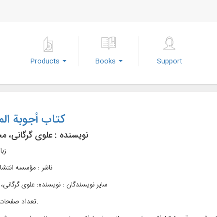
Products
Books
Support
کتاب أجوبة ال
نویسنده :
علوی گرگانی، م
زبا
ناشر :
مؤسسه انتشار
سایر نویسندگان : نویسنده: علوی گرگانی
تعداد صفحات : 653ص.