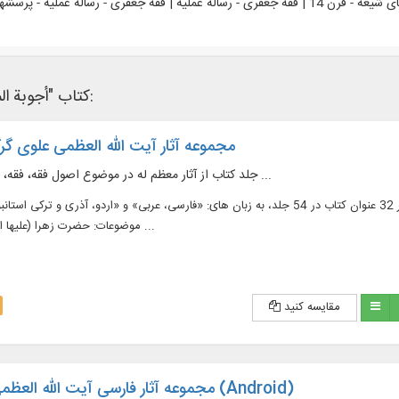
عفری - رساله عملیه - پرسش‏ها و پاسخ‏ها
کتاب "أجوبة المسائل" در نرم‌افزار های کتابخانه ای زیر وجود دارد:
مجموعه آثار آیت الله العظمی علوی گرگ
54 جلد کتاب از آثار معظم له در موضوع اصول فقه، فقه، احکام، اخلاق و ...
دسترسی به آثار حضرت آیت الله العظمی علوی گرگانی، مشتمل بر 32 عنوان کتاب در 54 جلد، به زبان های: «فارسی، عربی» و «اردو،
موضوعات: حضرت زهرا (عليها السلام)، اصول فقه و ...
مقایسه کنید
مجموعه آثار فارسی آیت الله العظمی علوی گرگانی (Android)