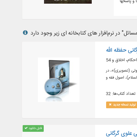
انی حفظه الله
 آذری و ترکی استانبولی (تصویری)»، در
تعداد کتاب‌ها: 32
تولید نسخه جدید
قابل دانلود