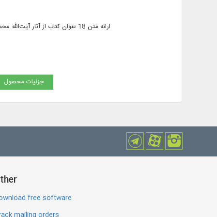
ارائه متن 18 عنوان کتاب از آثار آیت‌الله محمدعلی علوی گرگانی به زبان فارسی در موضوعاتی مانند: اخلاق و آداب، معارف اسلامی، احکام و مناسک دینی
جزئیات محصول
ther
ownload free software
ack mailing orders