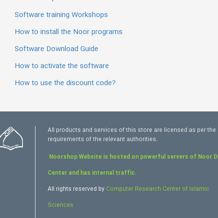
Software training Workshops
How to install the Noor programs
Software Download Guide
How to activate the software
How to use the discount code?
All products and services of this store are licensed as per the
requirements of the relevant authorities.
Noorshop Website is hosted on powerful servers of Noor 
Center and has internal traffic.
All rights reserved by
Computer Research Center of Islamic
Sciences