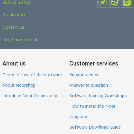
025-32120102
Track order
Contact us
info@noorshop.ir
About us
Customer services
Terms of use of the software
Support center
About Noorshop
Answer to question
Introduce Noor Organization
Software training Workshops
How to install the Noor
programs
Software Download Guide