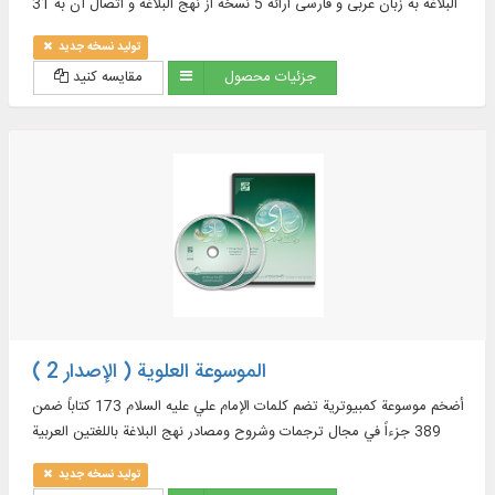
البلاغه به زبان عربی و فارسی ارائه 5 نسخه از نهج البلاغه و اتصال آن به 31
ترجمه فارسی و زبان‌‌های
تولید نسخه جدید
جزئیات محصول
مقایسه کنید
الموسوعة العلوية ( الإصدار 2 )
أضخم موسوعة كمبيوترية تضم كلمات الإمام علي عليه السلام 173 کتاباً ضمن
389 جزءاً في مجال ترجمات وشروح ومصادر نهج البلاغة باللغتين العربية
والفارسية...
تولید نسخه جدید