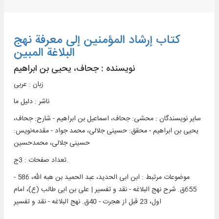
کتاب إرشاد المؤمنین إلی معرفة نهج
البلاغة المبین
نویسنده :
جحاف، یحیی بن ابراهیم
زبان : عربی
ناشر :
دليل ما
سایر نویسندگان : محشی: جحاف، اسماعیل بن ابراهیم - شارح: جحاف،
یحیی بن ابراهیم - محقق: حسینی جلالی، محمد جواد - مقدمه‌نويس:
حسینی جلالی، محمدحسین
تعداد صفحات : 3ج.
موضوعات مرتبط :
ابن ابی الحدید، عبد الحمید بن هبه الله، 586 -
655ق. شرح نهج البلاغه - نقد و تفسیر | علی بن ابی طالب (ع)، امام
اول، 23 قبل از هجرت - 40ق. نهج البلاغه - نقد و تفسیر